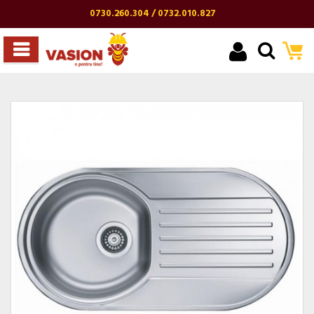
0730.260.304 / 0732.010.827