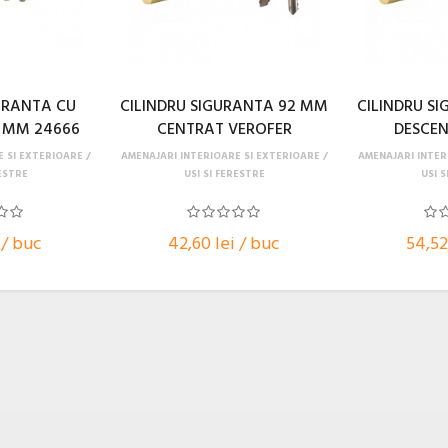
URANTA CU
CILINDRU SIGURANTA 92 MM
CILINDRU S
 MM 24666
CENTRAT VEROFER
DESCENT
E SI EXTERIOARE
AMENAJARI INTERIOARE SI EXTERIOARE
AMENAJARI INTER
RESTRE
USI SI FERESTRE
USI S
 / buc
42,60 lei / buc
54,52