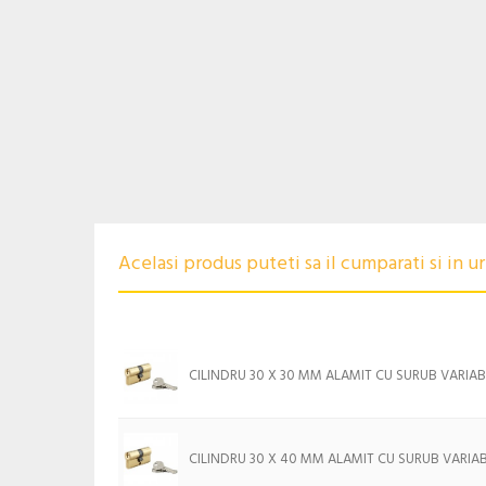
Acelasi produs puteti sa il cumparati si in 
CILINDRU 30 X 30 MM ALAMIT CU SURUB VARIAB
CILINDRU 30 X 40 MM ALAMIT CU SURUB VARIAB