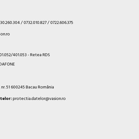
30.260.304 / 0732.010.827 / 0722.606.375
on.ro
401.052/401.053 - Retea RDS
VODAFONE
i, nr. 51 600245 Bacau România
telor:
protectia.datelor@vasion.ro