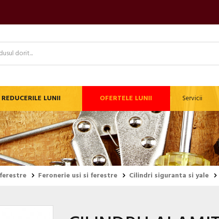
REDUCERILE LUNII
OFERTELE LUNII
Servicii
 ferestre
Feronerie usi si ferestre
Cilindri siguranta si yale