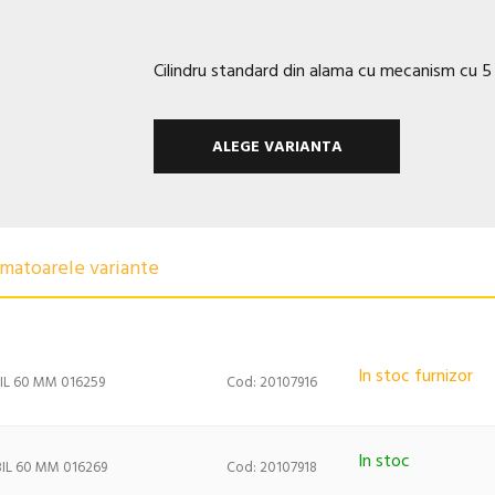
Cilindru standard din alama cu mecanism cu 5 
ALEGE VARIANTA
urmatoarele variante
In stoc furnizor
IL 60 MM 016259
Cod: 20107916
In stoc
IL 60 MM 016269
Cod: 20107918