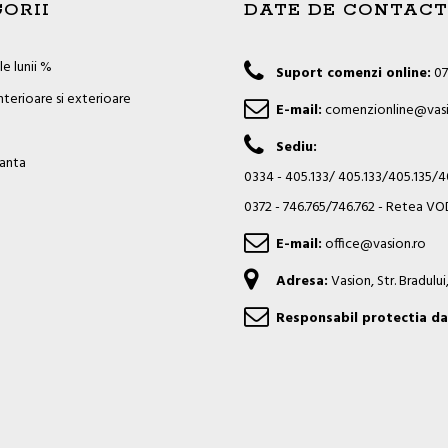
ORII
DATE DE CONTACT
e lunii %
Suport comenzi online:
07
nterioare si exterioare
E-mail:
comenzionline@vasi
Sediu:
ianta
0334 - 405.133/ 405.133/405.135/
0372 - 746.765/746.762 - Retea 
E-mail:
office@vasion.ro
Adresa:
Vasion, Str. Bradulu
Responsabil protectia da