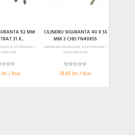
IGURANTA 92 MM
CILINDRU SIGURANTA 40 X 55
RAT 31 X...
MM 3 CHEI FN40X55
IOARE SI EXTERIOARE
AMENAJARI INTERIOARE SI EXTERIOARE
I FERESTRE
USI SI FERESTRE
 lei / buc
39,65 lei / buc