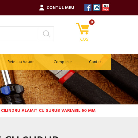
CONTUL MEU
0
COS
Reteaua Vasion
Companie
Contact
CILINDRU ALAMIT CU SURUB VARIABIL 60 MM