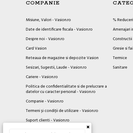
COMPANIE
CATEG
Misiune, Valori - Vasion.ro
% Reduceril
Date de identificare fiscala - Vasion.ro
Amenajari i
Despre noi - Vasion.ro
Constructii
Card Vasion
Gresie si fa
Reteaua de magazine si depozite Vasion
Termice
Sesizari, Sugestii, Laude - Vasion.ro
Sanitare
Cariere - Vasion.ro
Politica de confidentialitate si de prelucrare a
datelor cu caracter personal - Vasion.ro
Companie - Vasion.ro
Termeni și condiții de utilizare - Vasion.ro
Suport clienti - Vasion.ro
×
Contact