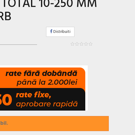
 TOTAL 10-250 MM
RB
Distribuiti
bil.