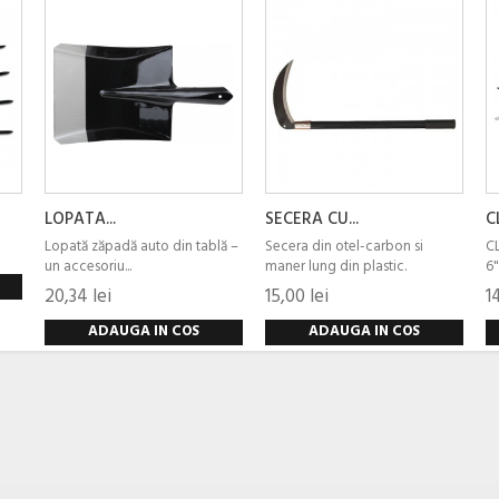
LOPATA...
SECERA CU...
C
Lopată zăpadă auto din tablă –
Secera din otel-carbon si
C
un accesoriu...
maner lung din plastic.
6"
20,34 lei
15,00 lei
1
ADAUGA IN COS
ADAUGA IN COS