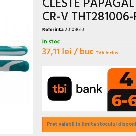
CLESTE PAPAGAL
CR-V THT281006-
Referinta
20108610
In stoc
37,11 lei
/ buc
TVA Inclus
Pret valabil in limita stocului disponi