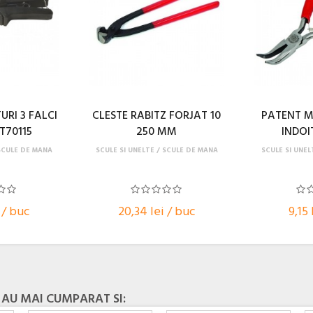
URI 3 FALCI
CLESTE RABITZ FORJAT 10
PATENT M
T70115
250 MM
INDOI
SCULE DE MANA
SCULE SI UNELTE
SCULE DE MANA
SCULE SI UNEL
 / buc
20,34 lei / buc
9,15 
 AU MAI CUMPARAT SI: