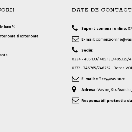
ORII
DATE DE CONTACT
e lunii %
Suport comenzi online:
07
nterioare si exterioare
E-mail:
comenzionline@vasi
Sediu:
ianta
0334 - 405.133/ 405.133/405.135/
0372 - 746.765/746.762 - Retea 
E-mail:
office@vasion.ro
Adresa:
Vasion, Str. Bradulu
Responsabil protectia da