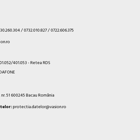
30.260.304 / 0732.010.827 / 0722.606.375
on.ro
401.052/401.053 - Retea RDS
VODAFONE
i, nr. 51 600245 Bacau România
telor:
protectia.datelor@vasion.ro