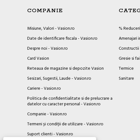
COMPANIE
CATEG
Misiune, Valori - Vasion.ro
% Reduceril
Date de identificare fiscala - Vasion.ro
Amenajari i
Despre noi - Vasion.ro
Constructii
Card Vasion
Gresie si fa
Reteaua de magazine si depozite Vasion
Termice
Sesizari, Sugestii, Laude - Vasion.ro
Sanitare
Cariere - Vasion.ro
Politica de confidentialitate si de prelucrare a
datelor cu caracter personal - Vasion.ro
Companie - Vasion.ro
Termeni și condiții de utilizare - Vasion.ro
Suport clienti - Vasion.ro