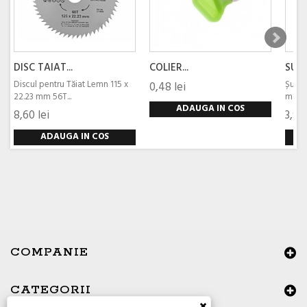
DISC TAIAT...
COLIER...
SURU
Discul pentru Tăiat Lemn 115 x
Șurub
0,48 lei
22.23 mm 56T...
magnet
ADAUGA IN COS
8,60 lei
3,97 
ADAUGA IN COS
COMPANIE
CATEGORII