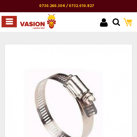
0730.260.304 / 0732.010.827