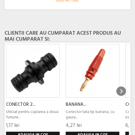
39,65 lei / buc
CLIENTII CARE AU CUMPARAT ACEST PRODUS AU
MAI CUMPARAT SI:
CONECTOR 2...
BANANA...
CONE
Utilizat pentru cuplarea a doua
Conector tata tip banana, cu
Conect
furtune...
gaura...
este o.
1,17 lei
4,27 lei
6,20
ADAUGA IN COS
ADAUGA IN COS