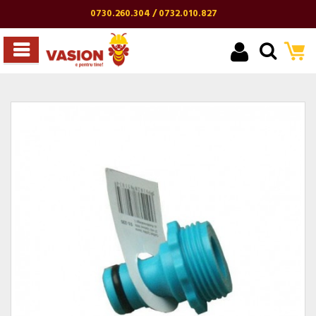
0730.260.304 / 0732.010.827