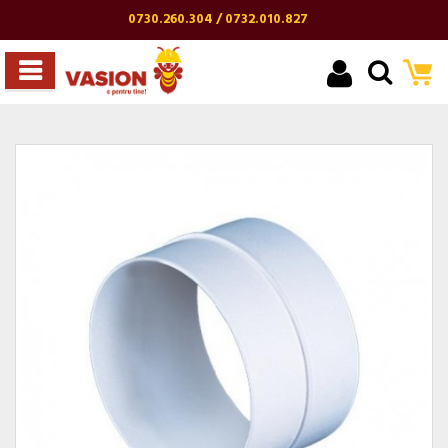
0730.260.304 / 0732.010.827