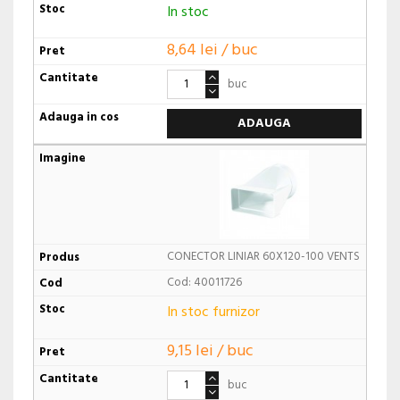
In stoc
8,64 lei / buc
buc
ADAUGA
CONECTOR LINIAR 60X120-100 VENTS
Cod: 40011726
In stoc furnizor
9,15 lei / buc
buc