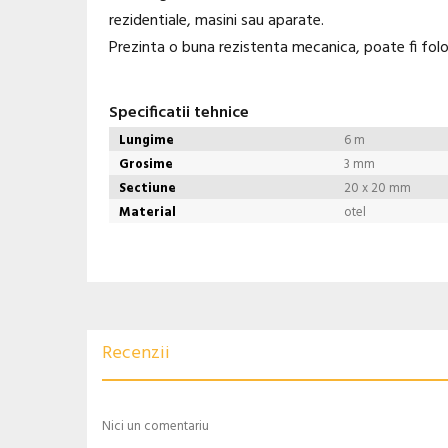
rezidentiale, masini sau aparate.
Prezinta o buna rezistenta mecanica, poate fi folos
Specificatii tehnice
Lungime
6 m
Grosime
3 mm
Sectiune
20 x 20 mm
Material
otel
Recenzii
Nici un comentariu