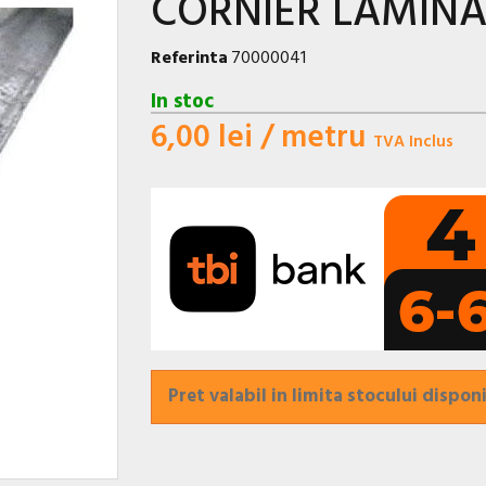
CORNIER LAMINAT
Referinta
70000041
In stoc
6,00 lei
/ metru
TVA Inclus
Pret valabil in limita stocului disponi