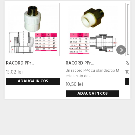
RACORD PPr...
RACORD PPr...
RACO
Un racord PPR cu olandez tip M
13,02 lei
10,50
este un tip de...
ADAUGA IN COS
10,50 lei
ADAUGA IN COS