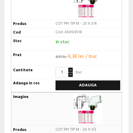
COT PPr TIP M - 20 X 3/4
Cod: 40004518
In stoc
4,38 lei / buc
4,51 lei
buc
ADAUGA
COT PPr TIP M - 20 X 1/2