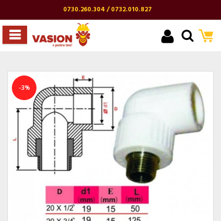
0730.260.304 / 0732.010.827
-3%