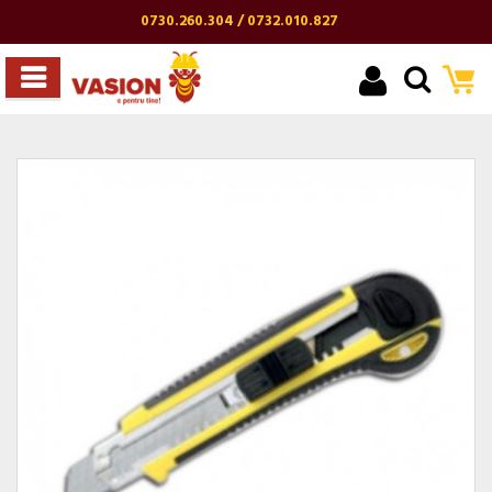
0730.260.304 / 0732.010.827