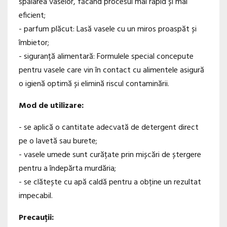
spălarea vaselor, făcând procesul mai rapid și mai
eficient;
- parfum plăcut: Lasă vasele cu un miros proaspăt și
îmbietor;
- siguranță alimentară: Formulele special concepute
pentru vasele care vin în contact cu alimentele asigură
o igienă optimă și elimină riscul contaminării.
Mod de utilizare:
- se aplică o cantitate adecvată de detergent direct
pe o lavetă sau burete;
- vasele umede sunt curățate prin mișcări de ștergere
pentru a îndepărta murdăria;
- se clătește cu apă caldă pentru a obține un rezultat
impecabil.
Precauții: