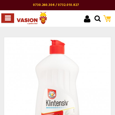
0730.260.304 / 0732.010.827