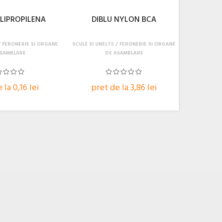
OLIPROPILENA
DIBLU NYLON BCA
FERONERIE SI ORGANE
SCULE SI UNELTE
FERONERIE SI ORGANE
ASAMBLARE
DE ASAMBLARE
 la 0,16 lei
pret de la 3,86 lei