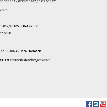
30.260.304 / 0732.010.827 / 0722.606.375
on.ro
401.052/401.053 - Retea RDS
VODAFONE
i, nr. 51 600245 Bacau România
telor:
protectia.datelor@vasion.ro