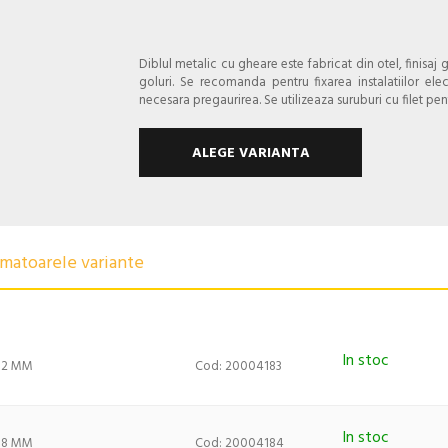
Diblul metalic cu gheare este fabricat din otel, finisaj 
goluri. Se recomanda pentru fixarea instalatiilor elect
necesara pregaurirea. Se utilizeaza suruburi cu filet pen
ALEGE VARIANTA
urmatoarele variante
In stoc
 32 MM
Cod: 20004183
In stoc
 38 MM
Cod: 20004184