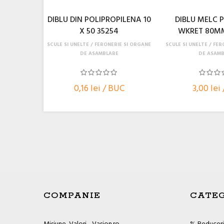
DIBLU DIN POLIPROPILENA 10
DIBLU MELC P
X 50 35254
WKRET 80M
SCULE SI UNELTE
FERONERIE SI ORGANE
SCULE SI UNELTE
FER
DE ASAMBLARE
DE ASAMB
0,16 lei / BUC
3,00 lei
COMPANIE
CATEG