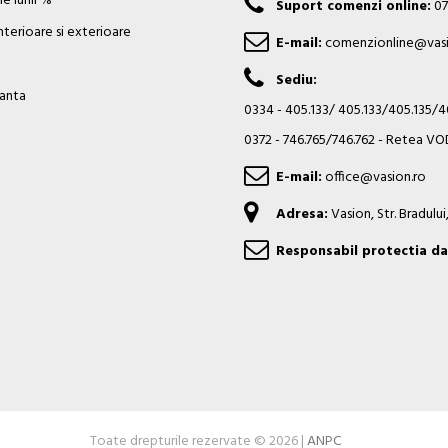
e lunii %
Suport comenzi online:
07
nterioare si exterioare
E-mail:
comenzionline@vasi
Sediu:
ianta
0334 - 405.133/ 405.133/405.135/
0372 - 746.765/746.762 - Retea 
E-mail:
office@vasion.ro
Adresa:
Vasion, Str. Bradulu
Responsabil protectia da
Toate drepturile rezervate © 2026 |
ANPC