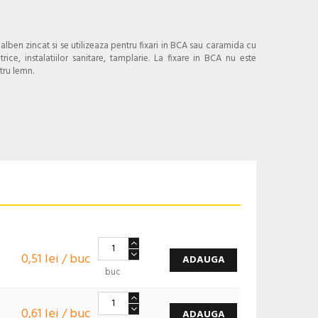
galben zincat si se utilizeaza pentru fixari in BCA sau caramida cu
rice, instalatiilor sanitare, tamplarie. La fixare in BCA nu este
tru lemn.
0,51 lei / buc
ADAUGA
buc
0,61 lei / buc
ADAUGA