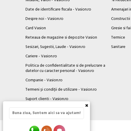
Misiune, Valori - Vasion.ro
% Reduceril
Date de identificare fiscala - Vasion.ro
Amenajari i
Despre noi - Vasion.ro
Constructii
Card Vasion
Gresie si fa
Reteaua de magazine si depozite Vasion
Termice
Sesizari, Sugestii, Laude - Vasion.ro
Sanitare
Cariere - Vasion.ro
Politica de confidentialitate si de prelucrare a
datelor cu caracter personal - Vasion.ro
Companie - Vasion.ro
Termeni și condiții de utilizare - Vasion.ro
Suport clienti - Vasion.ro
×
Contact
Buna ziua, Suntem aici sa va ajutam!