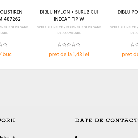
OLISTIREN
DIBLU NYLON + SURUB CUI
DIBLU P
M 487262
INECAT TIP W
ONERIE SI ORGANE
SCULE SI UNELTE
FERONERIE SI ORGANE
SCULE SI UNELTE
LARE
DE ASAMBLARE
DE 
 / buc
pret de la 1,43 lei
pret de
ORII
DATE DE CONTACT