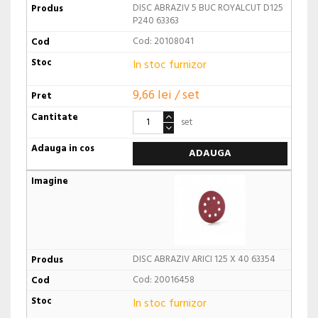
DISC ABRAZIV 5 BUC ROYALCUT D125
P240 63363
Cod: 20108041
In stoc furnizor
9,66 lei / set
set
ADAUGA
DISC ABRAZIV ARICI 125 X 40 63354
Cod: 20016458
In stoc furnizor