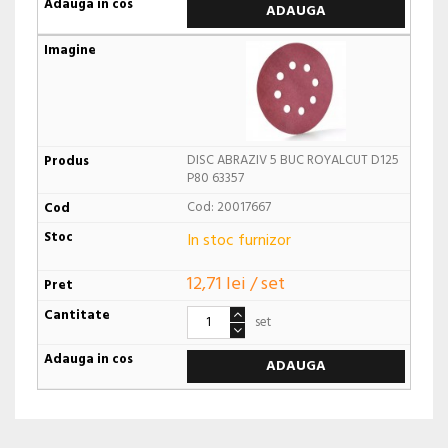
ADAUGA
DISC ABRAZIV 5 BUC ROYALCUT D125
P80 63357
Cod: 20017667
In stoc furnizor
12,71 lei / set
set
ADAUGA