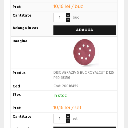
10,16 lei / buc
buc
ADAUGA
DISC ABRAZIV 5 BUC ROYALCUT D125
P60 63356
Cod: 20016459
In stoc
10,16 lei / set
set