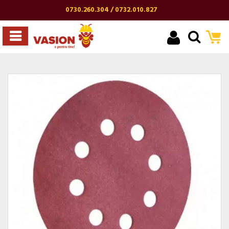
0730.260.304 / 0732.010.827