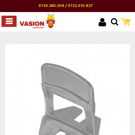
0730.260.304 / 0732.010.827