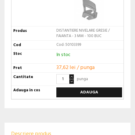
DISTANTIERE NIVELARE GRESIE /
FAIANTA - 3 MM - 100 BUC
Cod: 50103399
In stoc
37,62 lei / punga
punga
ADAUGA
Descriere produs