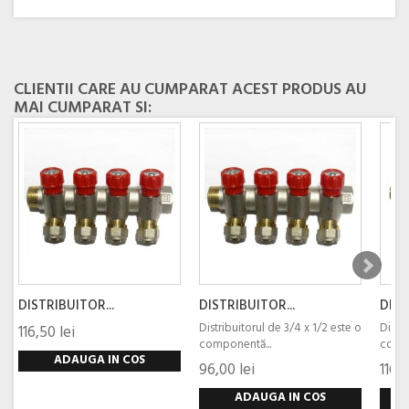
CLIENTII CARE AU CUMPARAT ACEST PRODUS AU
MAI CUMPARAT SI:
DISTRIBUITOR...
DISTRIBUITOR...
DIST
Distribuitorul de 3/4 x 1/2 este o
Distri
116,50 lei
componentă...
compo
ADAUGA IN COS
96,00 lei
116,9
ADAUGA IN COS