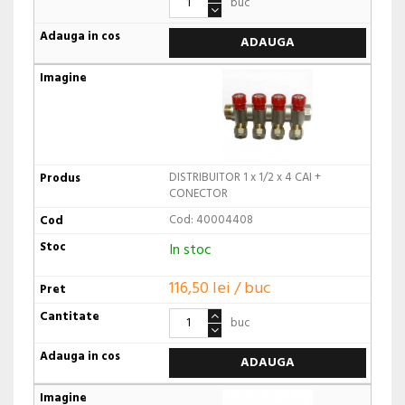
buc
ADAUGA
DISTRIBUITOR 1 x 1/2 x 4 CAI +
CONECTOR
Cod: 40004408
In stoc
116,50 lei / buc
buc
ADAUGA