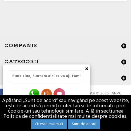
COMPANIE
CATEGORII
×
Buna ziua, Suntem aici sa va ajutam!
DATE DE CONTACT
Toate drepturile rezervate © 2026 |
ANPC
Apăsând „Sunt de acord” sau navigând pe acest website,
ești de acord să permiți colectarea de informații prin
cookie-uri sau tehnologii similare. Află in sectiunea
Politica de confidentialitate mai multe despre cookies.
Citeste mai mult
Sunt de acord
Materiale de constructii - Vasion.ro