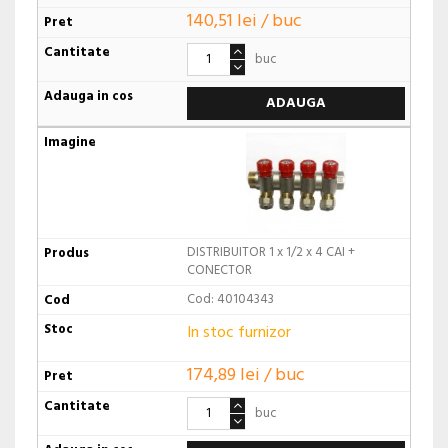
140,51 lei / buc
buc
ADAUGA
DISTRIBUITOR 1 x 1/2 x 4 CAI +
CONECTOR
Cod: 40104343
In stoc furnizor
174,89 lei / buc
buc