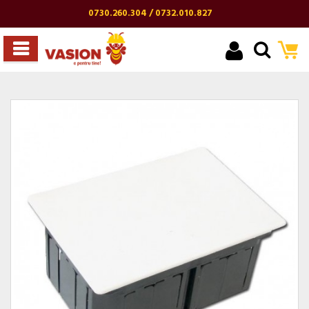
0730.260.304 / 0732.010.827