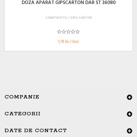
DOZA APARAT GIPSCARTON DAR ST 36080
CONSTRUCTII
GIPS-CARTON
1,78 lei / buc
COMPANIE
CATEGORII
×
Buna ziua, Suntem aici sa va ajutam!
DATE DE CONTACT