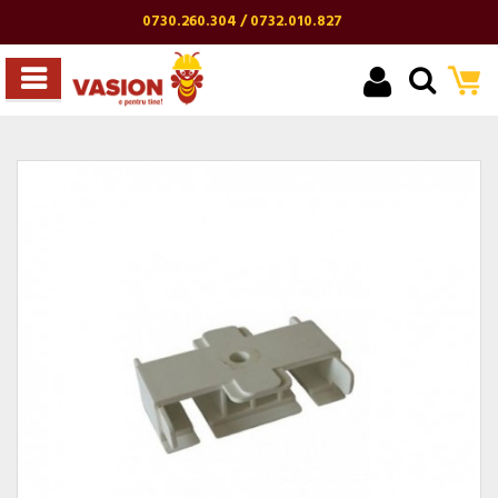
0730.260.304 / 0732.010.827