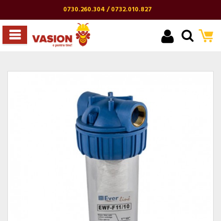
0730.260.304 / 0732.010.827