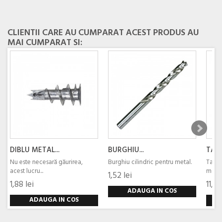
CLIENTII CARE AU CUMPARAT ACEST PRODUS AU
MAI CUMPARAT SI:
DIBLU METAL...
BURGHIU...
TABL
Nu este necesară găurirea,
Burghiu cilindric pentru metal.
Tablo
acest lucru...
module
1,52 lei
1,88 lei
11,30
ADAUGA IN COS
ADAUGA IN COS