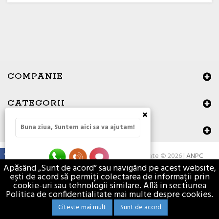
COMPANIE
CATEGORII
×
Buna ziua, Suntem aici sa va ajutam!
DATE DE CONTACT
Toate drepturile rezervate © 2026 |
ANPC
Apăsând „Sunt de acord” sau navigând pe acest website,
ești de acord să permiți colectarea de informații prin
cookie-uri sau tehnologii similare. Află in sectiunea
Politica de confidentialitate mai multe despre cookies.
Citeste mai mult
Sunt de acord
Materiale de constructii - Vasion.ro