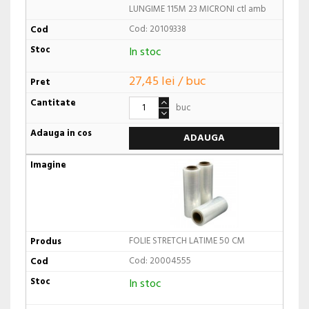
LUNGIME 115M 23 MICRONI ctl amb
Cod: 20109338
In stoc
27,45 lei / buc
buc
ADAUGA
FOLIE STRETCH LATIME 50 CM
Cod: 20004555
In stoc