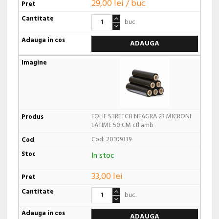
29,00 lei / buc
buc
ADAUGA
FOLIE STRETCH NEAGRA 23 MICRONI
LATIME 50 CM ctl amb
Cod: 20109339
In stoc
33,00 lei
buc.
ADAUGA