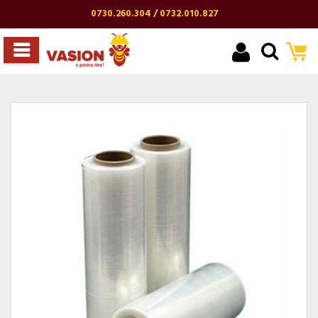
0730.260.304 / 0732.010.827