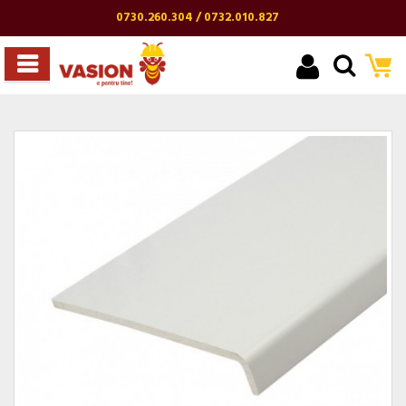
0730.260.304 / 0732.010.827