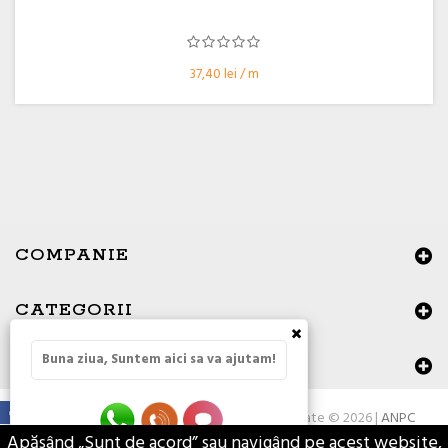
37,40 lei / m
COMPANIE
CATEGORII
×
Buna ziua, Suntem aici sa va ajutam!
DATE DE CONTACT
Toate drepturile rezervate © 2026 |
ANPC
Apăsând „Sunt de acord” sau navigând pe acest website,