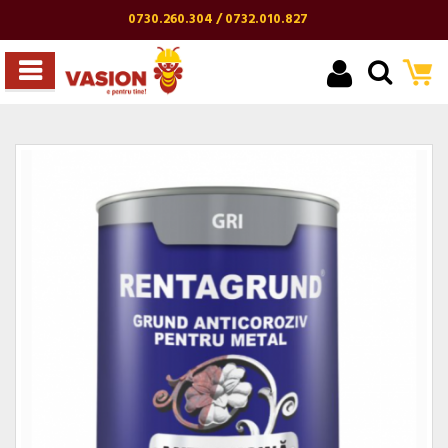
0730.260.304 / 0732.010.827