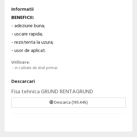
Informatii
BENEFICII:
- adeziune buna;
- uscare rapida;
- rezistenta la uzura;
- usor de aplicat.
Utilizare:
- in calitate de strat primar.
Descarcari
Fisa tehnica GRUND RENTAGRUND
Descarca (195.44k)