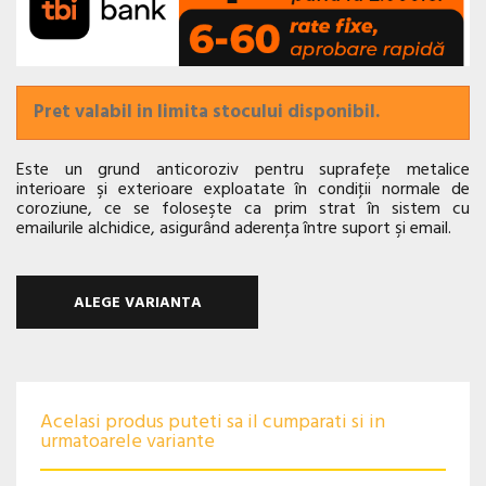
Pret valabil in limita stocului disponibil.
Este un grund anticoroziv pentru suprafeţe metalice
interioare şi exterioare exploatate în condiţii normale de
coroziune, ce se foloseşte ca prim strat în sistem cu
emailurile alchidice, asigurând aderenţa între suport şi email.
ALEGE VARIANTA
Acelasi produs puteti sa il cumparati si in
urmatoarele variante