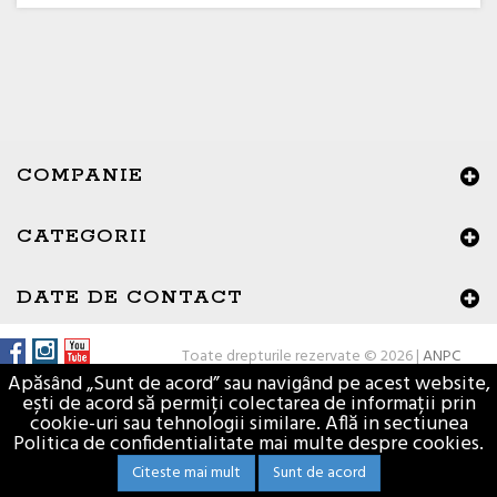
COMPANIE
CATEGORII
×
Buna ziua, Suntem aici sa va ajutam!
DATE DE CONTACT
Toate drepturile rezervate © 2026 |
ANPC
Apăsând „Sunt de acord” sau navigând pe acest website,
ești de acord să permiți colectarea de informații prin
cookie-uri sau tehnologii similare. Află in sectiunea
Politica de confidentialitate mai multe despre cookies.
Citeste mai mult
Sunt de acord
Materiale de constructii - Vasion.ro