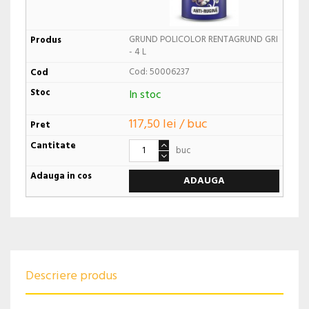
GRUND POLICOLOR RENTAGRUND GRI
- 4 L
Cod: 50006237
In stoc
117,50 lei / buc
buc
ADAUGA
Descriere produs