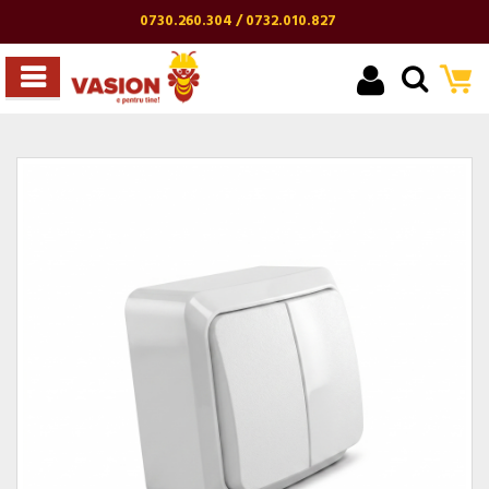
0730.260.304 / 0732.010.827