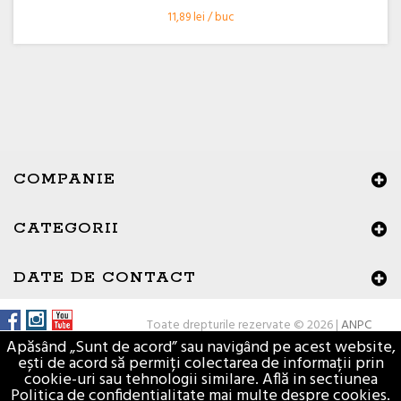
11,89 lei / buc
COMPANIE
CATEGORII
×
Buna ziua, Suntem aici sa va ajutam!
DATE DE CONTACT
Toate drepturile rezervate © 2026 |
ANPC
Apăsând „Sunt de acord” sau navigând pe acest website,
ești de acord să permiți colectarea de informații prin
cookie-uri sau tehnologii similare. Află in sectiunea
Politica de confidentialitate mai multe despre cookies.