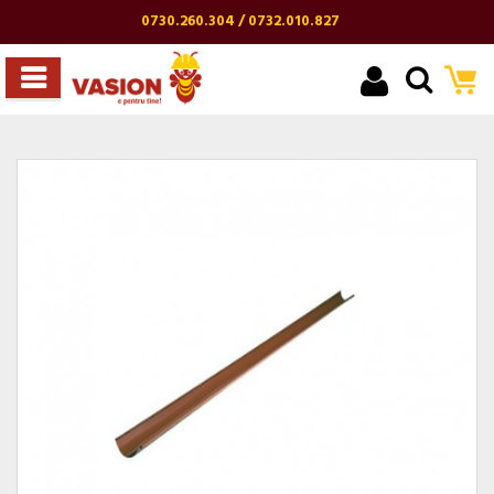
0730.260.304 / 0732.010.827