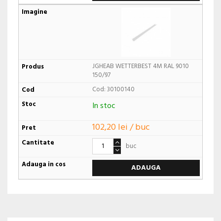
JGHEAB WETTERBEST 4M RAL 9010
150/97
Cod: 30100140
In stoc
102,20 lei / buc
buc
ADAUGA