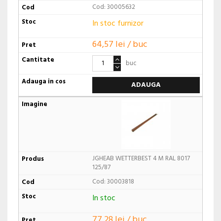
Cod: 30005632
In stoc furnizor
64,57 lei / buc
buc
ADAUGA
JGHEAB WETTERBEST 4 M RAL 8017
125/87
Cod: 30003818
In stoc
77,28 lei / buc