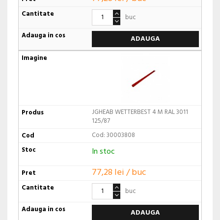
buc
ADAUGA
JGHEAB WETTERBEST 4 M RAL 3011
125/87
Cod: 30003808
In stoc
77,28 lei / buc
buc
ADAUGA