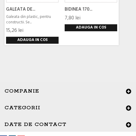
GALEATA DE...
BIDINEA 170...
Galeata din plastic, pentru
7,80 lei
constructii. Se...
ADAUGA IN COS
15,26 lei
ADAUGA IN COS
COMPANIE
CATEGORII
×
Buna ziua, Suntem aici sa va ajutam!
DATE DE CONTACT