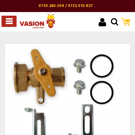
0730.260.304 / 0732.010.827