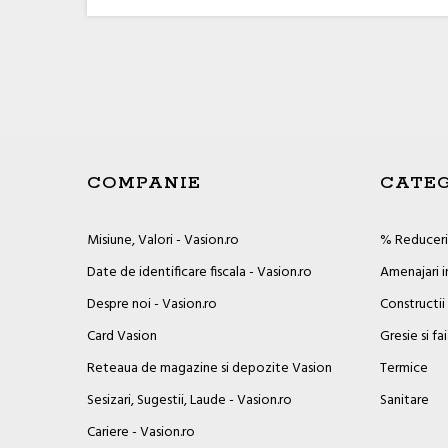
COMPANIE
CATEG
Misiune, Valori - Vasion.ro
% Reduceril
Date de identificare fiscala - Vasion.ro
Amenajari i
Despre noi - Vasion.ro
Constructii
Card Vasion
Gresie si fa
Reteaua de magazine si depozite Vasion
Termice
Sesizari, Sugestii, Laude - Vasion.ro
Sanitare
Cariere - Vasion.ro