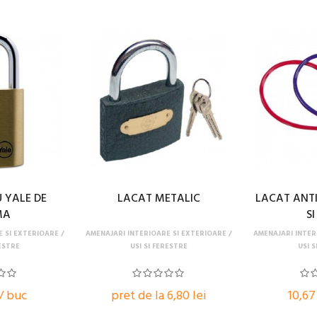
 YALE DE
LACAT METALIC
LACAT ANTI
MA
SI
E SI EXTERIOARE
AMENAJARI INTERIOARE SI EXTERIOARE
AMENAJARI INTER
RESTRE
USI SI FERESTRE
USI S
 / buc
pret de la 6,80 lei
10,67