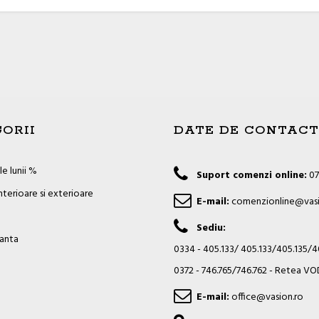
ORII
DATE DE CONTACT
e lunii %
Suport comenzi online:
07
nterioare si exterioare
E-mail:
comenzionline@vasi
Sediu:
ianta
0334 - 405.133/ 405.133/405.135/
0372 - 746.765/746.762 - Retea 
E-mail:
office@vasion.ro