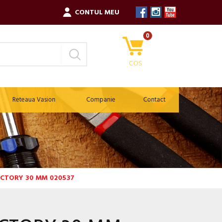
CONTUL MEU
0
COS
Reteaua Vasion
Companie
Contact
ICTORY 30 MM 020537