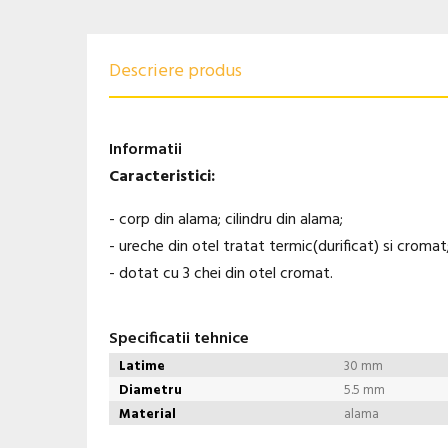
Descriere produs
Informatii
Caracteristici:
- corp din alama; cilindru din alama;
- ureche din otel tratat termic(durificat) si cromat
- dotat cu 3 chei din otel cromat.
Specificatii tehnice
Latime
30 mm
Diametru
5.5 mm
Material
alama