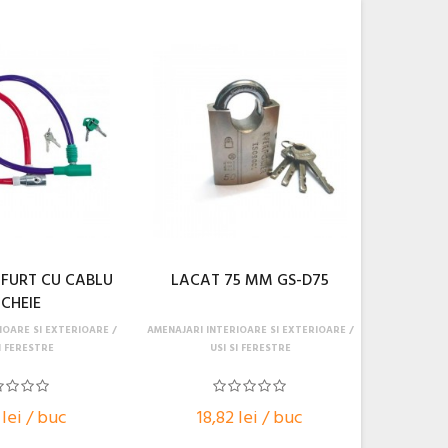
FURT CU CABLU
LACAT 75 MM GS-D75
 CHEIE
IOARE SI EXTERIOARE
AMENAJARI INTERIOARE SI EXTERIOARE
I FERESTRE
USI SI FERESTRE
 lei / buc
18,82 lei / buc