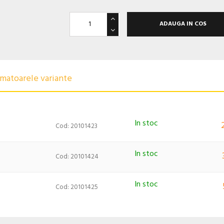
ADAUGA IN COS
urmatoarele variante
In stoc
Cod: 20101423
In stoc
Cod: 20101424
In stoc
Cod: 20101425