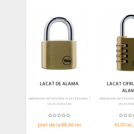
LACAT DE ALAMA
LACAT CIFRU
ALA
AMENAJARI INTERIOARE SI EXTERIOARE
AMENAJARI INTERIOAR
USI SI FERESTRE
USI SI FE
pret de la 88,46 lei
61,01 lei