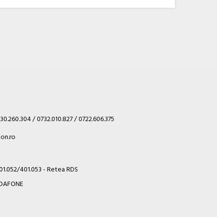
30.260.304 / 0732.010.827 / 0722.606.375
on.ro
401.052/401.053 - Retea RDS
VODAFONE