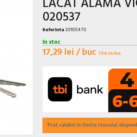
LACAT ALAMA V
020537
Referinta
20105470
In stoc
17,29 lei
/ buc
TVA Inclus
Pret valabil in limita stocului disponi