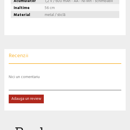
Acumulator
1,2 V / 600 mAh - AA - Ni-Mh - schimbabil
Inaltime
56 cm
Material
metal / sticlă
Recenzii
Nici un comentariu
Adauga un review