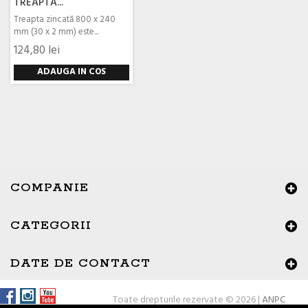
TREAPTA...
Treapta zincată 800 x 240
mm (30 x 2 mm) este...
124,80 lei
ADAUGA IN COS
COMPANIE
CATEGORII
×
Buna ziua, Suntem aici sa va ajutam!
DATE DE CONTACT
Toate drepturile rezervate © 2026 |
ANPC