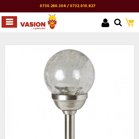
0730.260.304 / 0732.010.827