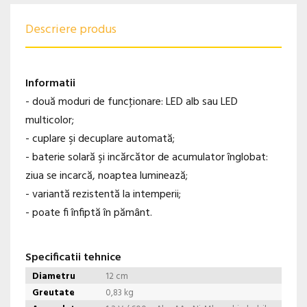
Descriere produs
Informatii
- două moduri de funcţionare: LED alb sau LED
multicolor;
- cuplare şi decuplare automată;
- baterie solară şi incărcător de acumulator înglobat:
ziua se incarcă, noaptea luminează;
- variantă rezistentă la intemperii;
- poate fi înfiptă în pământ.
Specificatii tehnice
Diametru
12 cm
Greutate
0,83 kg