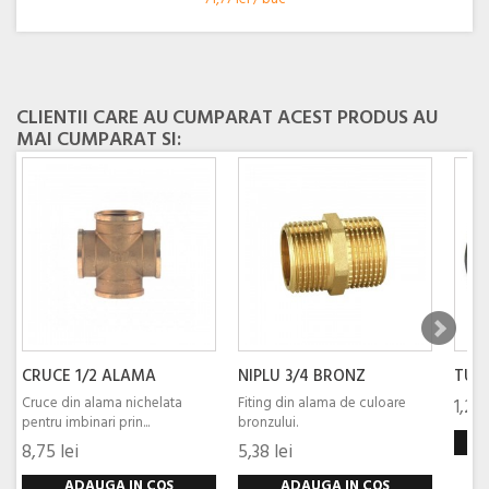
CLIENTII CARE AU CUMPARAT ACEST PRODUS AU
MAI CUMPARAT SI:
CRUCE 1/2 ALAMA
NIPLU 3/4 BRONZ
TUB F
Cruce din alama nichelata
Fiting din alama de culoare
1,22 
pentru imbinari prin...
bronzului.
8,75 lei
5,38 lei
ADAUGA IN COS
ADAUGA IN COS