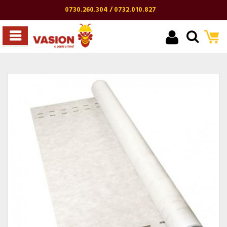
0730.260.304 / 0732.010.827