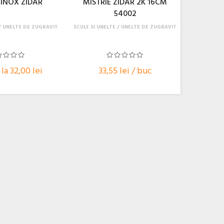
 INOX ZIDAR
MISTRIE ZIDAR 2K 16CM
54002
UNELTE DE ZUGRAVIT
SCULE SI UNELTE
UNELTE DE ZUGRAVIT
la 32,00 lei
33,55 lei / buc