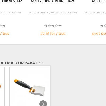
TERIOR 51102
MISTRIE INOX BERNI 51020
MISTRIE
LTE DE ZUGRAVIT
SCULE SI UNELTE
UNELTE DE ZUGRAVIT
SCULE SI UNELTE
 / buc
22,51 lei / buc
pret de 
 AU MAI CUMPARAT SI: