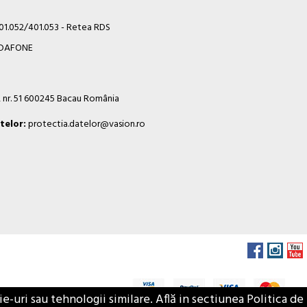
401.052/401.053 - Retea RDS
VODAFONE
i, nr. 51 600245 Bacau România
telor:
protectia.datelor@vasion.ro
-uri sau tehnologii similare. Află in sectiunea Politica de