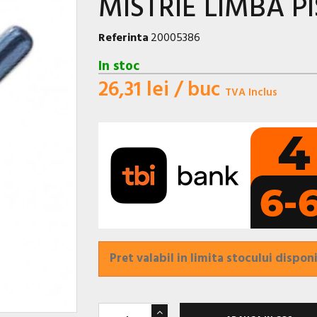
MISTRIE LIMBA P
Referinta
20005386
In stoc
26,31 lei
/ buc
TVA Inclus
Pret valabil in limita stocului disponi