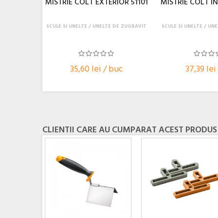
MISTRIE COLT EXTERIOR 51101
MISTRIE COLT IN
SCULE SI UNELTE
UNELTE DE ZUGRAVIT
SCULE SI UNELTE
UNE
35,60 lei / buc
37,39 lei
CLIENTII CARE AU CUMPARAT ACEST PRODUS