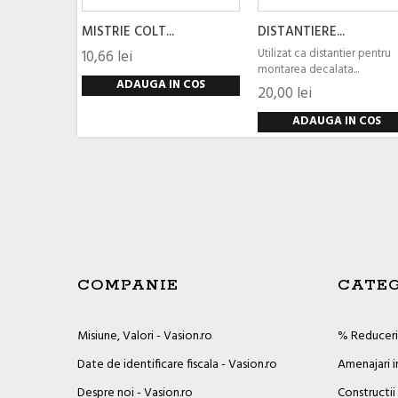
MISTRIE COLT...
DISTANTIERE...
Utilizat ca distantier pentru
10,66 lei
montarea decalata...
ADAUGA IN COS
20,00 lei
ADAUGA IN COS
COMPANIE
CATEG
Misiune, Valori - Vasion.ro
% Reduceril
Date de identificare fiscala - Vasion.ro
Amenajari i
Despre noi - Vasion.ro
Constructii