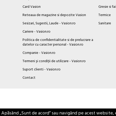
Card Vasion
Gresie si fa
Reteaua de magazine si depozite Vasion
Termice
Sesizari, Sugestii, Laude - Vasion.ro
Sanitare
Cariere - Vasion.ro
Politica de confidentialitate si de prelucrare a
datelor cu caracter personal - Vasion.ro
Companie - Vasion.ro
Termeni și condiții de utilizare - Vasion.ro
Suport clienti - Vasion.ro
×
Contact
Buna ziua, Suntem aici sa va ajutam!
Apăsând „Sunt de acord” sau navigând pe acest website, eșt