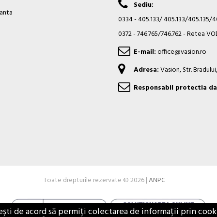
Sediu:
ianta
0334 - 405.133/ 405.133/405.135/
0372 - 746.765/746.762 - Retea 
E-mail:
office@vasion.ro
Adresa:
Vasion, Str. Bradulu
Responsabil protectia da
Toate drepturile rezervate © 2026 |
ANPC
i de acord să permiți colectarea de informații prin cookie