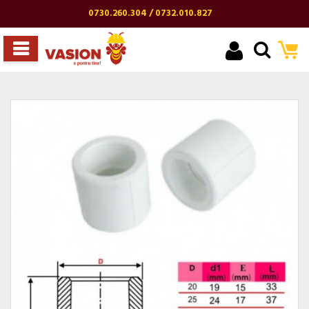
0730.260.304 / 0732.010.827