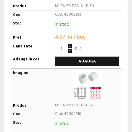
MUFA PPr EGALA - D 50
Cod: 40002989
In stoc
4,57 lei / buc
buc
ADAUGA
MUFA PPr EGALA - D 63
Cod: 40004910
In stoc