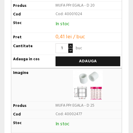
MUFA PPr EGALA - D 20
Cod: 40001024
In stoc
0,41 lei / buc
buc
ADAUGA
MUFA PPr EGALA - D 25
Cod: 40002477
In stoc