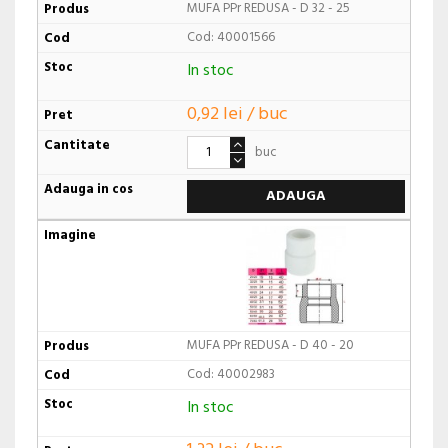
MUFA PPr REDUSA - D 32 - 25
Cod: 40001566
In stoc
0,92 lei / buc
buc
ADAUGA
MUFA PPr REDUSA - D 40 - 20
Cod: 40002983
In stoc