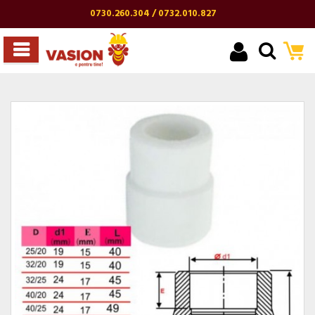
0730.260.304 / 0732.010.827