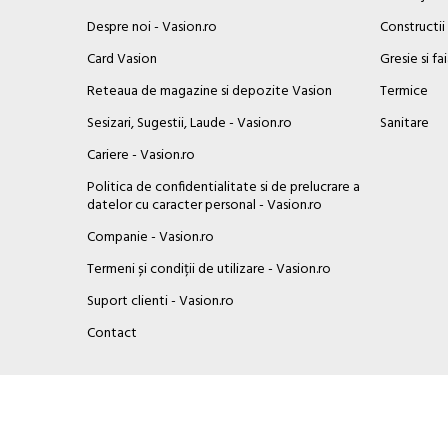
Despre noi - Vasion.ro
Constructii
Card Vasion
Gresie si fa
Reteaua de magazine si depozite Vasion
Termice
Sesizari, Sugestii, Laude - Vasion.ro
Sanitare
Cariere - Vasion.ro
Politica de confidentialitate si de prelucrare a
datelor cu caracter personal - Vasion.ro
Companie - Vasion.ro
Termeni și condiții de utilizare - Vasion.ro
Suport clienti - Vasion.ro
×
Contact
Buna ziua, Suntem aici sa va ajutam!