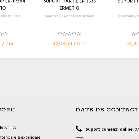
P ER-JP364
SUPORT HARTIE ER-J533
SUPORT H
TIQ
ERMETIQ
ORII DE BAIE
SANITARE
ACCESORII DE BAIE
SANITARE
i / buc
32,03 lei / buc
24,41
ORII
DATE DE CONTACT
e lunii %
Suport comenzi online:
07
nterioare si exterioare