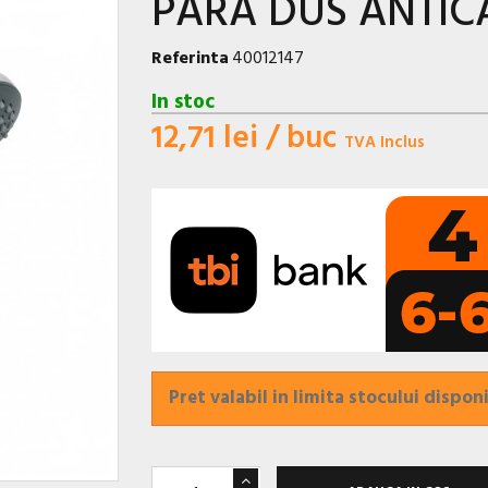
PARA DUS ANTIC
Referinta
40012147
In stoc
12,71 lei
/ buc
TVA Inclus
Pret valabil in limita stocului disponi