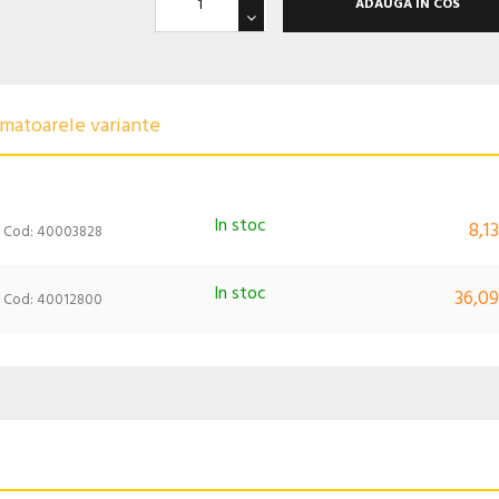
ADAUGA IN COS
urmatoarele variante
In stoc
8,1
Cod: 40003828
In stoc
36,09
Cod: 40012800