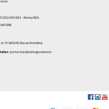
on.ro
401.052/401.053 - Retea RDS
VODAFONE
i, nr. 51 600245 Bacau România
telor:
protectia.datelor@vasion.ro