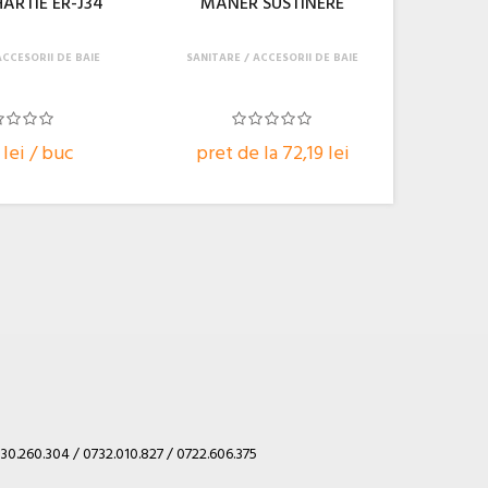
ARTIE ER-J34
MANER SUSTINERE
ACCESORII DE BAIE
SANITARE
ACCESORII DE BAIE
 lei / buc
pret de la 72,19 lei
30.260.304 / 0732.010.827 / 0722.606.375