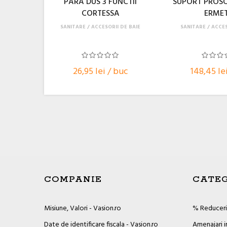
PARA DUS 3 FUNCTII
SUPORT PROSO
CORTESSA
ERME
SANITARE
ACCESORII DE BAIE
SANITARE
ACCES
26,95 lei / buc
148,45 le
COMPANIE
CATEG
Misiune, Valori - Vasion.ro
% Reduceril
Date de identificare fiscala - Vasion.ro
Amenajari i