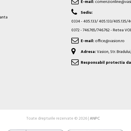
E-mail:
comenzionline@vasi
Sediu:
ianta
0334 - 405.133/ 405.133/405.135/
0372 - 746.765/746.762 - Retea 
E-mail:
office@vasion.ro
Adresa:
Vasion, Str. Bradulu
Responsabil protectia da
Toate drepturile rezervate © 2026 |
ANPC