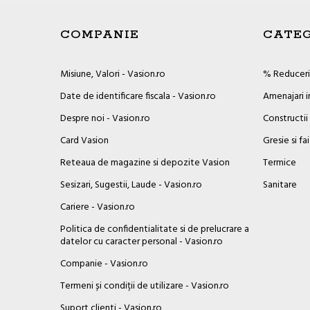
COMPANIE
CATEG
Misiune, Valori - Vasion.ro
% Reduceril
Date de identificare fiscala - Vasion.ro
Amenajari i
Despre noi - Vasion.ro
Constructii
Card Vasion
Gresie si fa
Reteaua de magazine si depozite Vasion
Termice
Sesizari, Sugestii, Laude - Vasion.ro
Sanitare
Cariere - Vasion.ro
Politica de confidentialitate si de prelucrare a
datelor cu caracter personal - Vasion.ro
Companie - Vasion.ro
Termeni și condiții de utilizare - Vasion.ro
Suport clienti - Vasion.ro