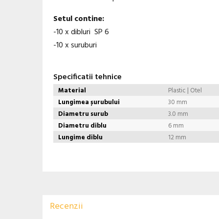
Setul contine:
-10 x dibluri SP 6
-10 x suruburi
Specificatii tehnice
Material
Plastic | Otel
Lungimea șurubului
30 mm
Diametru surub
3.0 mm
Diametru diblu
6 mm
Lungime diblu
12 mm
Recenzii