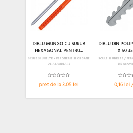
DIBLU MUNGO CU SURUB
DIBLU DIN POLI
HEXAGONAL PENTRU...
X 50 3
SCULE SI UNELTE
FERONERIE SI ORGANE
SCULE SI UNELTE
FER
DE ASAMBLARE
DE ASAMB
pret de la 3,05 lei
0,16 lei