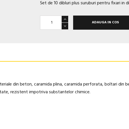
Set de 10 dibluri plus suruburi
pentru fixari in d
ADAUGA IN COS
ateriale din beton, caramida plina, caramida perforata, boltari din b
itate, rezistent impotriva substantelor chimice.