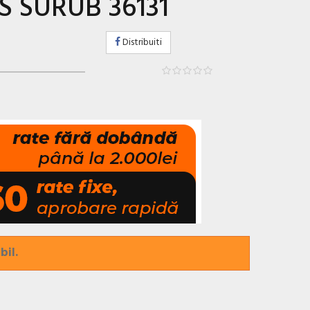
S SURUB 36131
Distribuiti
bil.