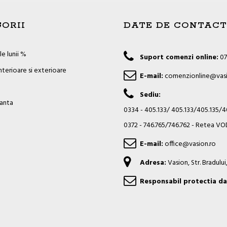
ORII
DATE DE CONTACT
e lunii %
Suport comenzi online:
07
nterioare si exterioare
E-mail:
comenzionline@vasi
Sediu:
ianta
0334 - 405.133/ 405.133/405.135/
0372 - 746.765/746.762 - Retea 
E-mail:
office@vasion.ro
Adresa:
Vasion, Str. Bradulu
Responsabil protectia da