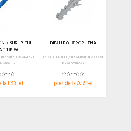
ON + SURUB CUI
DIBLU POLIPROPILENA
AT TIP W
FERONERIE SI ORGANE
SCULE SI UNELTE
FERONERIE SI ORGANE
ASAMBLARE
DE ASAMBLARE
 la 1,43 lei
pret de la 0,16 lei