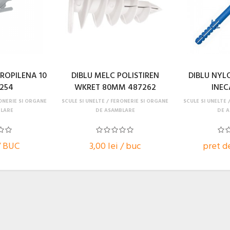
PROPILENA 10
DIBLU MELC POLISTIREN
DIBLU NYL
5254
WKRET 80MM 487262
INEC
ONERIE SI ORGANE
SCULE SI UNELTE
FERONERIE SI ORGANE
SCULE SI UNELTE
LARE
DE ASAMBLARE
DE 
 / BUC
3,00 lei / buc
pret de