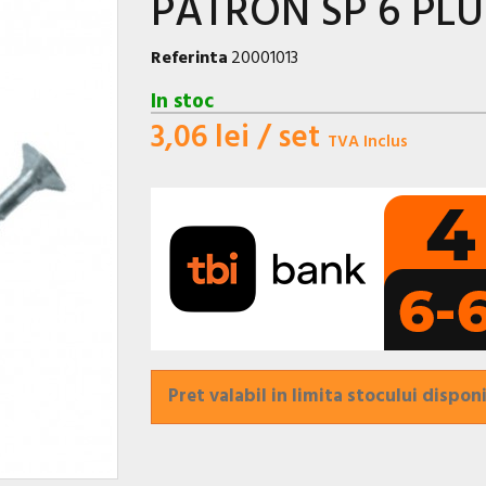
PATRON SP 6 PLU
Referinta
20001013
In stoc
3,06 lei
/ set
TVA Inclus
Pret valabil in limita stocului disponi