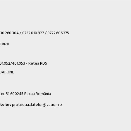
30.260.304 / 0732.010.827 / 0722.606.375
on.ro
401.052/401.053 - Retea RDS
VODAFONE
i, nr. 51 600245 Bacau România
telor:
protectia.datelor@vasion.ro