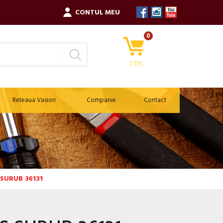
CONTUL MEU
0
COS
Reteaua Vasion
Companie
Contact
SURUB 36131