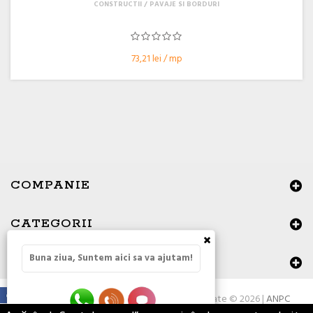
CONSTRUCTII
PAVAJE SI BORDURI
73,21 lei / mp
COMPANIE
CATEGORII
×
Buna ziua, Suntem aici sa va ajutam!
DATE DE CONTACT
Toate drepturile rezervate © 2026 |
ANPC