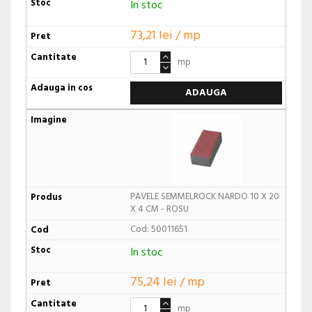
In stoc
73,21 lei / mp
mp
ADAUGA
PAVELE SEMMELROCK NARDO 10 X 20
X 4 CM - ROSU
Cod: 50011651
In stoc
75,24 lei / mp
mp