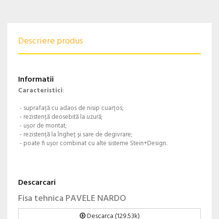
Descriere produs
Informatii
Caracteristici
:
- suprafață cu adaos de nisip cuarțos;
- rezistență deosebită la uzură;
- ușor de montat;
- rezistență la îngheț și sare de degivrare;
- poate fi ușor combinat cu alte sisteme Stein+Design.
Descarcari
Fisa tehnica PAVELE NARDO
Descarca (129.53k)