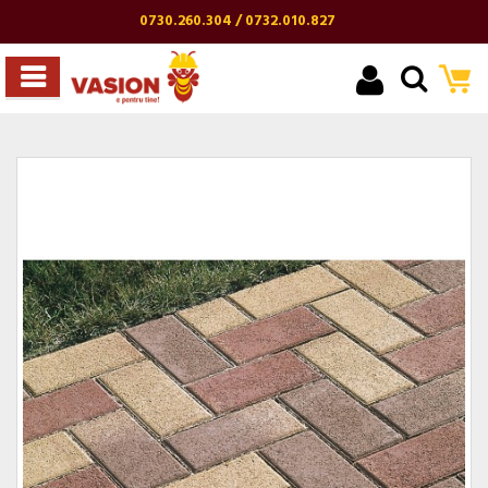
0730.260.304 / 0732.010.827