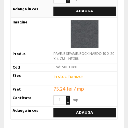
ADAUGA
PAVELE SEMMELROCK NARDO 10 X 20
X 4 CM - NEGRU
Cod: 50013160
In stoc furnizor
75,24 lei / mp
mp
ADAUGA