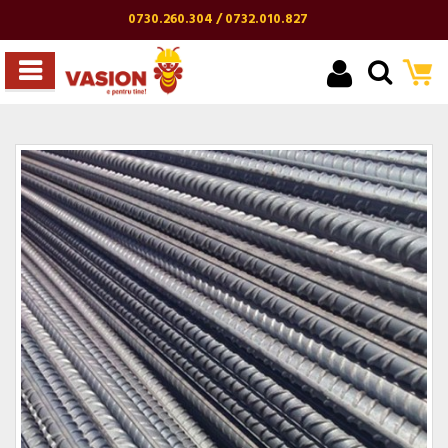
0730.260.304 / 0732.010.827