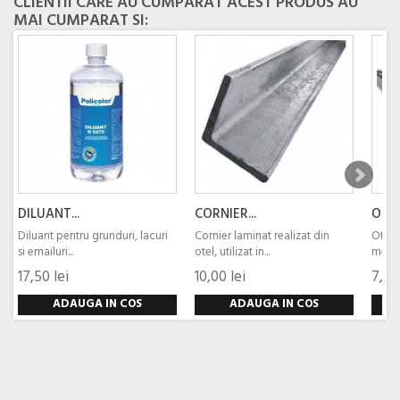
CLIENTII CARE AU CUMPARAT ACEST PRODUS AU
MAI CUMPARAT SI:
DILUANT...
CORNIER...
OTEL
Diluant pentru grunduri, lacuri
Cornier laminat realizat din
Otel l
si emailuri...
otel, utilizat in...
metali
17,50 lei
10,00 lei
7,93 
ADAUGA IN COS
ADAUGA IN COS