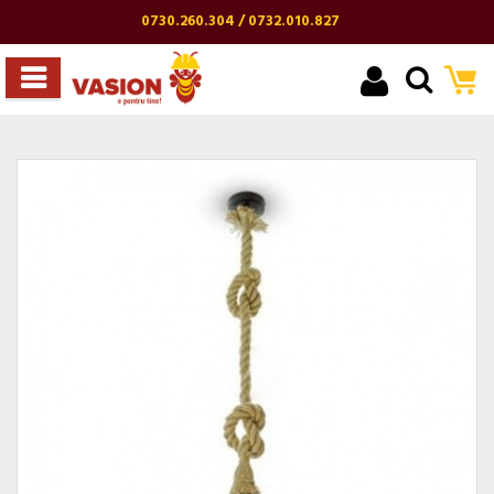
0730.260.304 / 0732.010.827