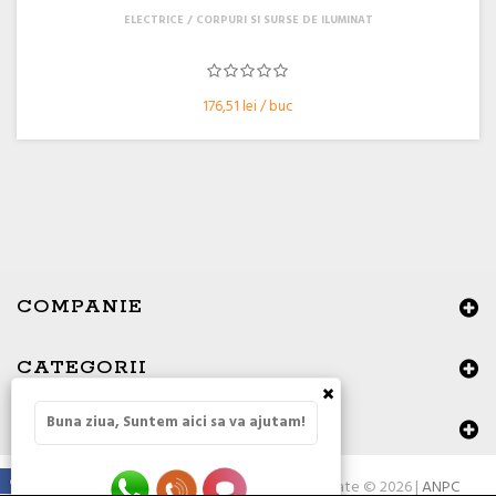
ELECTRICE
CORPURI SI SURSE DE ILUMINAT
176,51 lei / buc
COMPANIE
CATEGORII
×
Buna ziua, Suntem aici sa va ajutam!
DATE DE CONTACT
Toate drepturile rezervate © 2026 |
ANPC