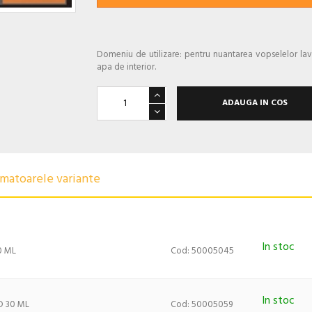
Domeniu de utilizare: pentru nuantarea vopselelor lav
apa de interior.
ADAUGA IN COS
urmatoarele variante
In stoc
0 ML
Cod: 50005045
In stoc
 30 ML
Cod: 50005059