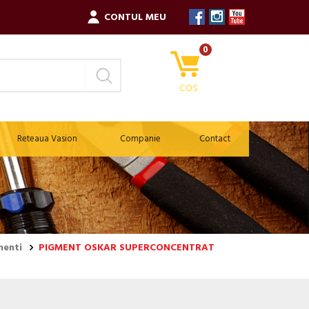
CONTUL MEU
0
COS
Reteaua Vasion
Companie
Contact
menti
PIGMENT OSKAR SUPERCONCENTRAT