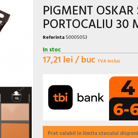
PIGMENT OSKAR
PORTOCALIU 30 
Referinta
50005053
In stoc
17,21 lei
/ buc
TVA Inclus
Pret valabil in limita stocului disponi