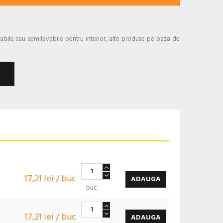
abile sau semilavabile pentru interior, alte produse pe baza de
17,21 lei / buc
ADAUGA
buc
17,21 lei / buc
ADAUGA