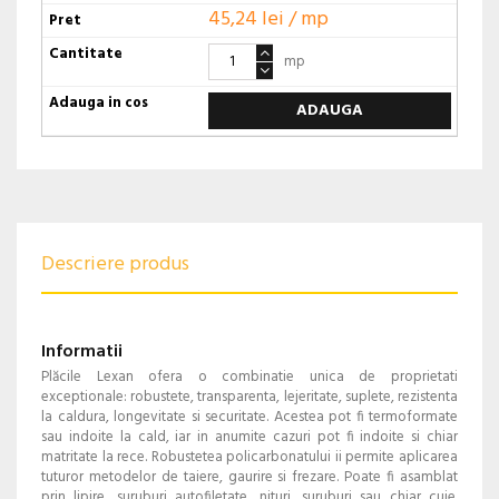
45,24 lei / mp
mp
ADAUGA
Descriere produs
Informatii
Plăcile Lexan ofera o combinatie unica de proprietati
exceptionale: robustete, transparenta, lejeritate, suplete, rezistenta
la caldura, longevitate si securitate. Acestea pot fi termoformate
sau indoite la cald, iar in anumite cazuri pot fi indoite si chiar
matritate la rece. Robustetea policarbonatului ii permite aplicarea
tuturor metodelor de taiere, gaurire si frezare. Poate fi asamblat
prin lipire, suruburi autofiletate, nituri, suruburi sau chiar cuie.