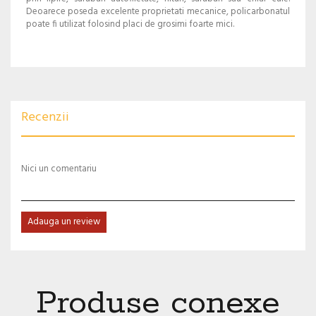
Deoarece poseda excelente proprietati mecanice, policarbonatul
poate fi utilizat folosind placi de grosimi foarte mici.
Recenzii
Nici un comentariu
Adauga un review
Produse conexe