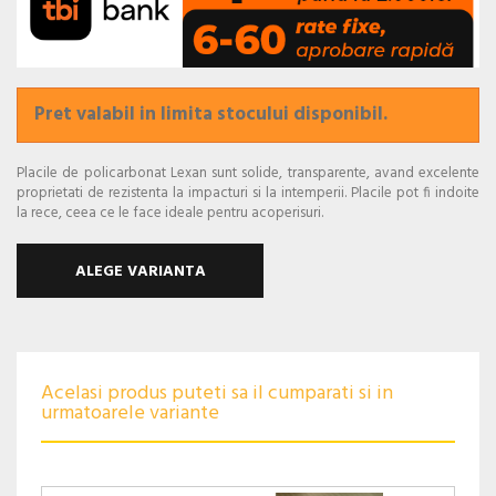
Pret valabil in limita stocului disponibil.
Placile de policarbonat Lexan sunt solide, transparente, avand excelente
proprietati de rezistenta la impacturi si la intemperii. Placile pot fi indoite
la rece, ceea ce le face ideale pentru acoperisuri.
ALEGE VARIANTA
Acelasi produs puteti sa il cumparati si in
urmatoarele variante