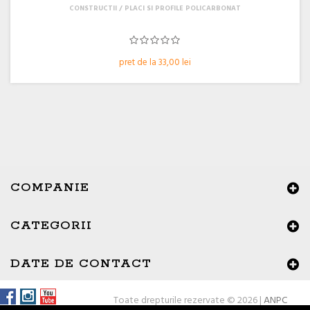
CONSTRUCTII
PLACI SI PROFILE POLICARBONAT
pret de la 33,00 lei
COMPANIE
CATEGORII
×
Buna ziua, Suntem aici sa va ajutam!
DATE DE CONTACT
Toate drepturile rezervate © 2026 |
ANPC