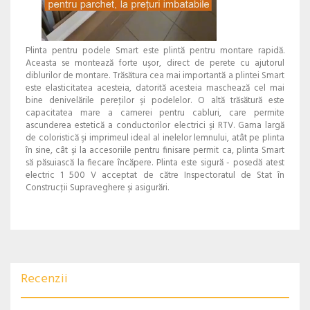
Plinta pentru podele Smart este plintă pentru montare rapidă.
Aceasta se montează forte uşor, direct de perete cu ajutorul
diblurilor de montare. Trăsătura cea mai importantă a plintei Smart
este elasticitatea acesteia, datorită acesteia maschează cel mai
bine denivelările pereţilor şi podelelor. O altă trăsătură este
capacitatea mare a camerei pentru cabluri, care permite
ascunderea estetică a conductorilor electrici şi RTV. Gama largă
de coloristică şi imprimeul ideal al inelelor lemnului, atât pe plinta
în sine, cât şi la accesoriile pentru finisare permit ca, plinta Smart
să păsuiască la fiecare încăpere. Plinta este sigură - posedă atest
electric 1 500 V acceptat de către Inspectoratul de Stat în
Construcţii Supraveghere şi asigurări.
Recenzii