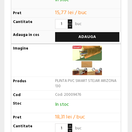
In stoc
15,77 lei / buc
buc
ADAUGA
PLINTA PVC SMART STEJAR ARIZONA
130
Cod: 20009476
In stoc
18,31 lei / buc
buc