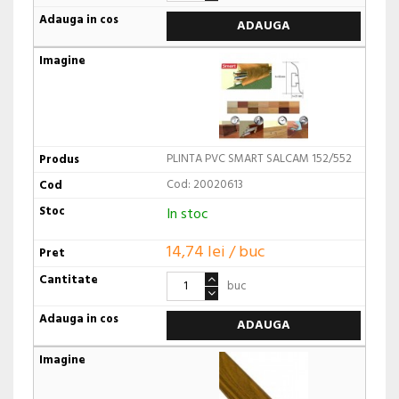
ADAUGA
PLINTA PVC SMART SALCAM 152/552
Cod: 20020613
In stoc
14,74 lei / buc
buc
ADAUGA