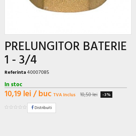
PRELUNGITOR BATERIE
1 - 3/4
Referinta
40007085
In stoc
10,19 lei
/ buc
10,50 lei
TVA Inclus
-3%
Distribuiti