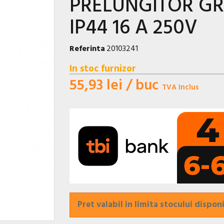
PRELUNGITOR GRA
IP44 16 A 250V
Referinta
20103241
In stoc furnizor
55,93 lei
/ buc
TVA Inclus
Pret valabil in limita stocului disponi