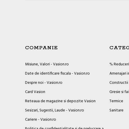
COMPANIE
CATEG
Misiune, Valori - Vasion.ro
% Reduceril
Date de identificare fiscala - Vasion.ro
Amenajari i
Despre noi - Vasion.ro
Constructii
Card Vasion
Gresie si fa
Reteaua de magazine si depozite Vasion
Termice
Sesizari, Sugestii, Laude - Vasion.ro
Sanitare
Cariere - Vasion.ro
Politica de confidentialitate si de prelucrare a