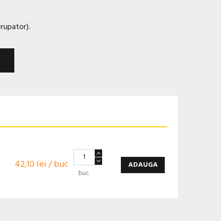
erupator).
42,10 lei / buc
ADAUGA
buc