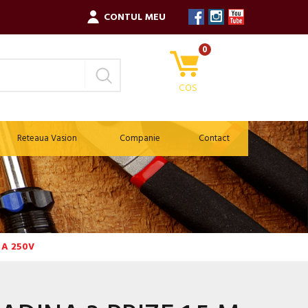
CONTUL MEU
0
COS
Reteaua Vasion
Companie
Contact
 A 250V