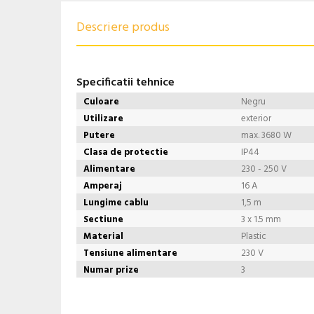
Descriere produs
Specificatii tehnice
Culoare
Negru
Utilizare
exterior
Putere
max. 3680 W
Clasa de protectie
IP44
Alimentare
230 - 250 V
Amperaj
16 A
Lungime cablu
1,5 m
Sectiune
3 x 1.5 mm
Material
Plastic
Tensiune alimentare
230 V
Numar prize
3