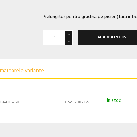
Prelungitor pentru gradina pe picior (fara intr
ADAUGA IN COS
urmatoarele variante
In stoc
IP44 86250
Cod: 20023750