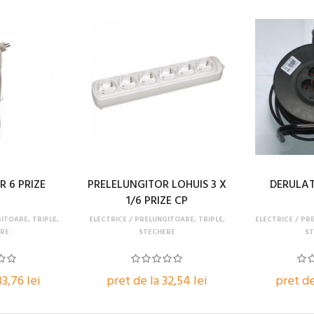
 6 PRIZE
PRELELUNGITOR LOHUIS 3 X
DERULA
1/6 PRIZE CP
ITOARE, TRIPLE,
ELECTRICE
PRELUNGITOARE, TRIPLE,
ELECTRICE
PRE
RE
STECHERE
ST
33,76 lei
pret de la 32,54 lei
pret de