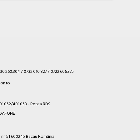
30.260.304 / 0732.010.827 / 0722.606.375
on.ro
401.052/401.053 - Retea RDS
VODAFONE
i, nr. 51 600245 Bacau România