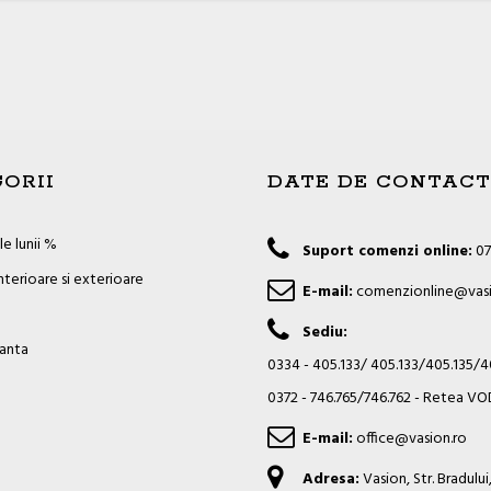
ORII
DATE DE CONTACT
e lunii %
Suport comenzi online:
07
nterioare si exterioare
E-mail:
comenzionline@vasi
Sediu:
ianta
0334 - 405.133/ 405.133/405.135/
0372 - 746.765/746.762 - Retea 
E-mail:
office@vasion.ro
Adresa:
Vasion, Str. Bradulu