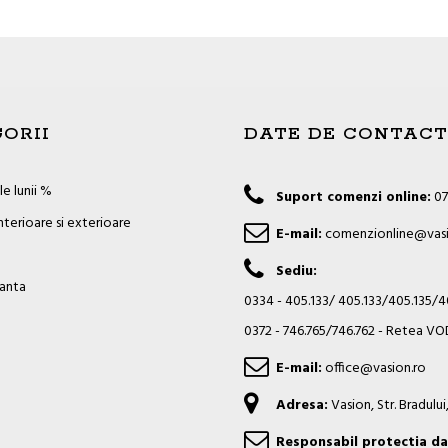
ORII
DATE DE CONTACT
e lunii %
Suport comenzi online:
07
nterioare si exterioare
E-mail:
comenzionline@vasi
Sediu:
ianta
0334 - 405.133/ 405.133/405.135/
0372 - 746.765/746.762 - Retea 
E-mail:
office@vasion.ro
Adresa:
Vasion, Str. Bradulu
Responsabil protectia da