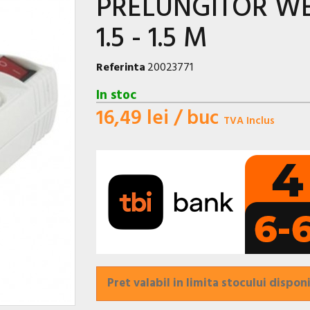
PRELUNGITOR WEL
1.5 - 1.5 M
Referinta
20023771
In stoc
16,49 lei
/ buc
TVA Inclus
Pret valabil in limita stocului disponi