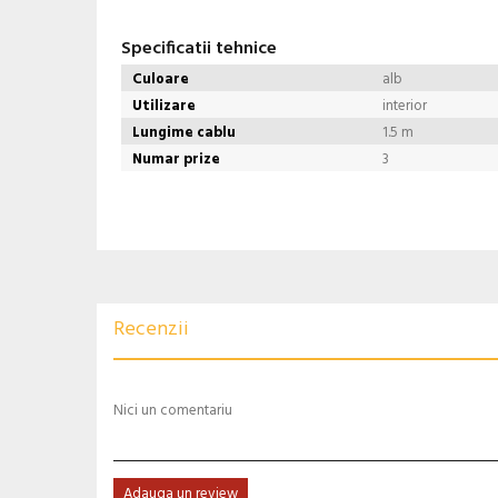
Specificatii tehnice
Culoare
alb
Utilizare
interior
Lungime cablu
1.5 m
Numar prize
3
Recenzii
Nici un comentariu
Adauga un review