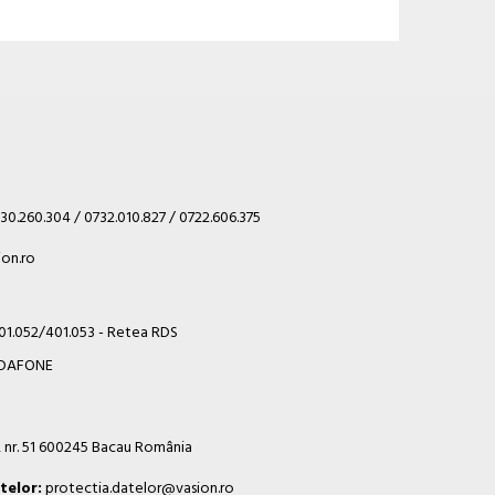
30.260.304 / 0732.010.827 / 0722.606.375
on.ro
401.052/401.053 - Retea RDS
VODAFONE
i, nr. 51 600245 Bacau România
telor:
protectia.datelor@vasion.ro