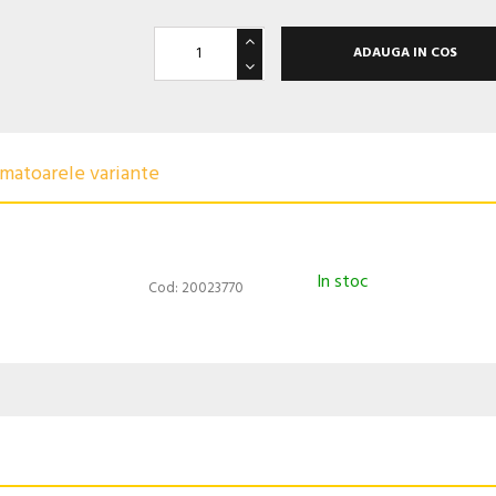
ADAUGA IN COS
urmatoarele variante
In stoc
Cod: 20023770