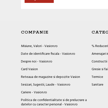
COMPANIE
CATEG
Misiune, Valori - Vasion.ro
% Reduceril
Date de identificare fiscala - Vasion.ro
Amenajari i
Despre noi - Vasion.ro
Constructii
Card Vasion
Gresie si fa
Reteaua de magazine si depozite Vasion
Termice
Sesizari, Sugestii, Laude - Vasion.ro
Sanitare
Cariere - Vasion.ro
Politica de confidentialitate si de prelucrare a
datelor cu caracter personal - Vasion.ro