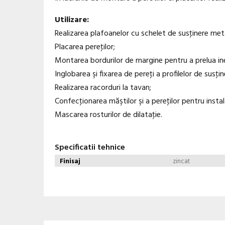
Utilizare:
Realizarea plafoanelor cu schelet de susţinere meta
Placarea pereţilor;
Montarea bordurilor de margine pentru a prelua ineg
Inglobarea şi fixarea de pereţi a profilelor de susţi
Realizarea racorduri la tavan;
Confecţionarea măştilor şi a pereţilor pentru instala
Mascarea rosturilor de dilataţie.
Specificatii tehnice
Finisaj
zincat