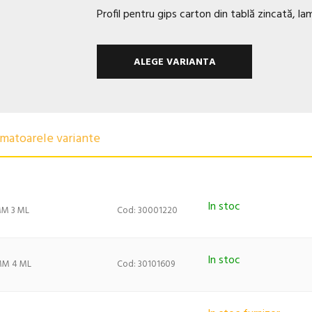
Profil pentru gips carton din tablă zincată, lam
ALEGE VARIANTA
urmatoarele variante
In stoc
MM 3 ML
Cod: 30001220
In stoc
MM 4 ML
Cod: 30101609