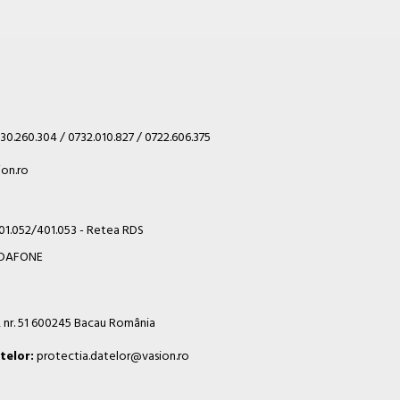
30.260.304 / 0732.010.827 / 0722.606.375
on.ro
401.052/401.053 - Retea RDS
VODAFONE
i, nr. 51 600245 Bacau România
telor:
protectia.datelor@vasion.ro