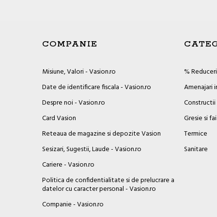
COMPANIE
CATEG
Misiune, Valori - Vasion.ro
% Reduceril
Date de identificare fiscala - Vasion.ro
Amenajari i
Despre noi - Vasion.ro
Constructii
Card Vasion
Gresie si fa
Reteaua de magazine si depozite Vasion
Termice
Sesizari, Sugestii, Laude - Vasion.ro
Sanitare
Cariere - Vasion.ro
Politica de confidentialitate si de prelucrare a
datelor cu caracter personal - Vasion.ro
Companie - Vasion.ro