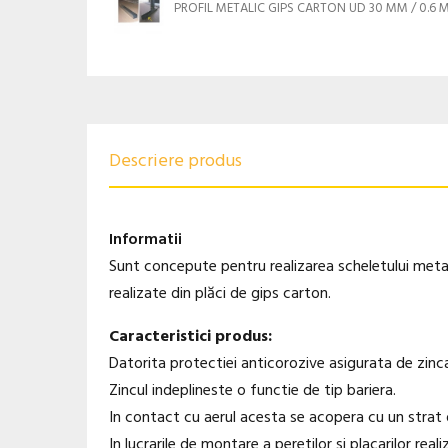
PROFIL METALIC GIPS CARTON UD 30 MM / 0.6 
Descriere produs
Informatii
Sunt concepute pentru realizarea scheletului metali
realizate din plăci de gips carton.
Caracteristici produs:
Datorita protectiei anticorozive asigurata de zincare
Zincul indeplineste o functie de tip bariera.
In contact cu aerul acesta se acopera cu un strat 
In lucrarile de montare a peretilor si placarilor rea