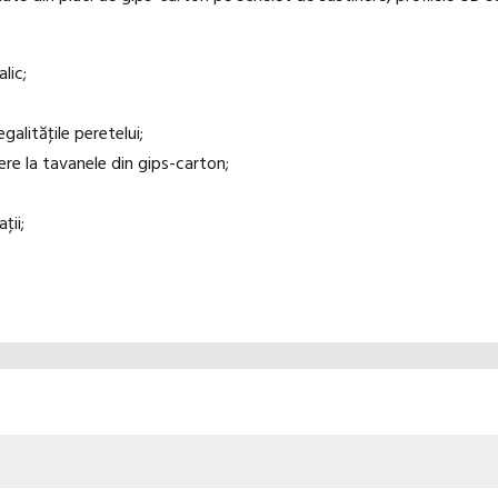
lic;
alităţile peretelui;
nere la tavanele din gips-carton;
ţii;