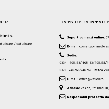
ORII
DATE DE CONTACT
e lunii %
Suport comenzi online:
07
nterioare si exterioare
E-mail:
comenzionline@vasi
Sediu:
ianta
0334 - 405.133/ 405.133/405.135/
0372 - 746.765/746.762 - Retea 
E-mail:
office@vasion.ro
Adresa:
Vasion, Str. Bradulu
Responsabil protectia da