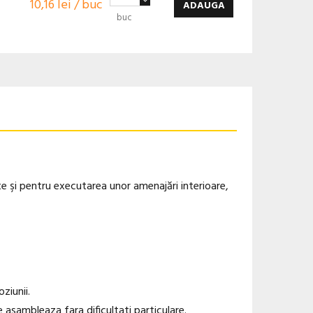
10,16 lei / buc
ADAUGA
buc
te şi pentru executarea unor amenajări interioare,
ziunii.
se asambleaza fara dificultati particulare.