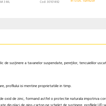
In stoc furnizor
MM 3 ML
Cod: 30101492
c de susţinere a tavanelor suspendate, pereţilor, tencuielilor usca
, profilului isi mentine proprietatiile in timp.
de oxid de zinc, formand astfel o protectie naturala impotriva coro
lizate din placi de gips-carton pe schelet de sustinere, profilele UD 