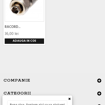
RACORD...
36,00 lei
ADAUGA IN COS
COMPANIE
CATEGORII
×
Buna ziua, Suntem aici sa va ajutam!