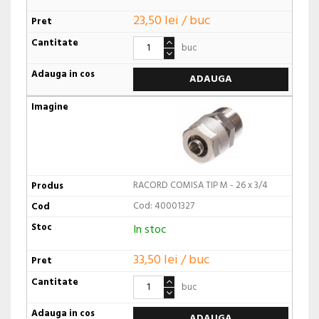
23,50 lei / buc
buc
ADAUGA
RACORD COMISA TIP M - 26 x 3/4
Cod: 40001327
In stoc
33,50 lei / buc
buc
ADAUGA