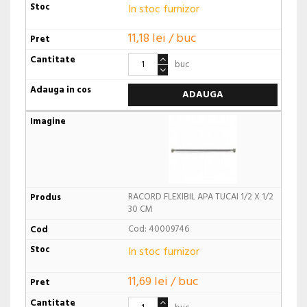
In stoc furnizor
11,18 lei / buc
buc
ADAUGA
RACORD FLEXIBIL APA TUCAI 1/2 X 1/2
30 CM
Cod: 40009746
In stoc furnizor
11,69 lei / buc