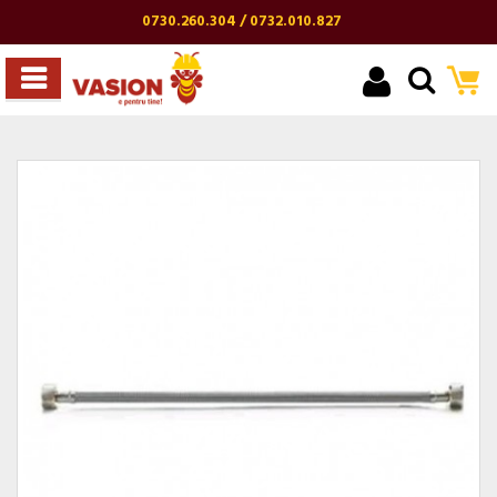
0730.260.304 / 0732.010.827