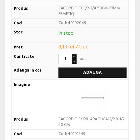
RACORD FLEX 1/2-1/4 50CM-37MM
ERMETIQ
Cod: 40102049
In stoc
8,13 lei / buc
buc
ADAUGA
RACORD FLEXIBIL APA TUCAI 1/2 X 1/2
50 CM
Cod: 40101549