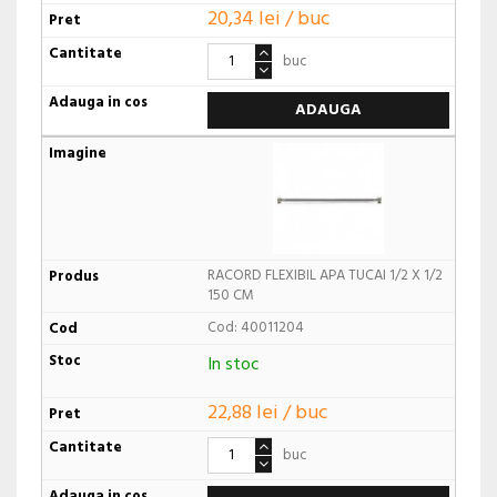
20,34 lei / buc
buc
ADAUGA
RACORD FLEXIBIL APA TUCAI 1/2 X 1/2
150 CM
Cod: 40011204
In stoc
22,88 lei / buc
buc