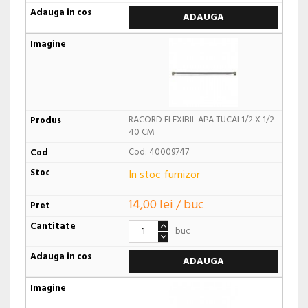
ADAUGA
RACORD FLEXIBIL APA TUCAI 1/2 X 1/2
40 CM
Cod: 40009747
In stoc furnizor
14,00 lei / buc
buc
ADAUGA