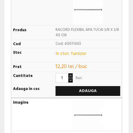
RACORD FLEXIBIL APA TUCAI 3/8 X 3/8
40 CM
Cod: 40011403
In stoc furnizor
12,20 lei / buc
buc
ADAUGA