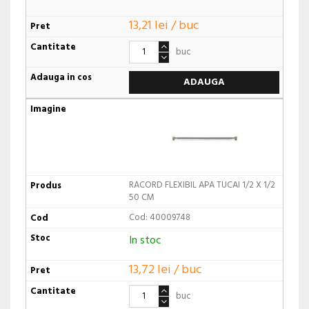
13,21 lei / buc
buc
ADAUGA
RACORD FLEXIBIL APA TUCAI 1/2 X 1/2
50 CM
Cod: 40009748
In stoc
13,72 lei / buc
buc