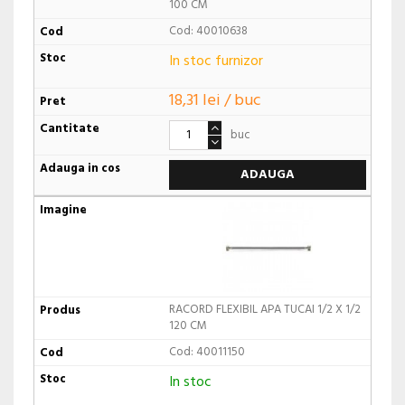
100 CM
Cod: 40010638
In stoc furnizor
18,31 lei / buc
buc
ADAUGA
RACORD FLEXIBIL APA TUCAI 1/2 X 1/2
120 CM
Cod: 40011150
In stoc