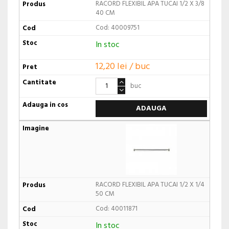
RACORD FLEXIBIL APA TUCAI 1/2 X 3/8
40 CM
Cod: 40009751
In stoc
12,20 lei / buc
buc
ADAUGA
RACORD FLEXIBIL APA TUCAI 1/2 X 1/4
50 CM
Cod: 40011871
In stoc