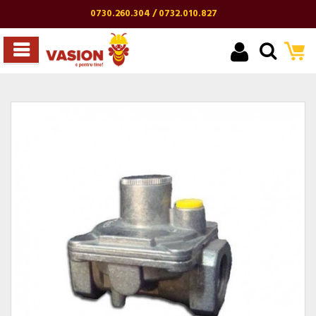
0730.260.304 / 0732.010.827