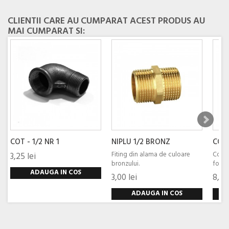
CLIENTII CARE AU CUMPARAT ACEST PRODUS AU
MAI CUMPARAT SI:
COT - 1/2 NR 1
NIPLU 1/2 BRONZ
COT -
Fiting din alama de culoare
Cotul
3,25 lei
bronzului.
folosi
ADAUGA IN COS
3,00 lei
8,00
ADAUGA IN COS