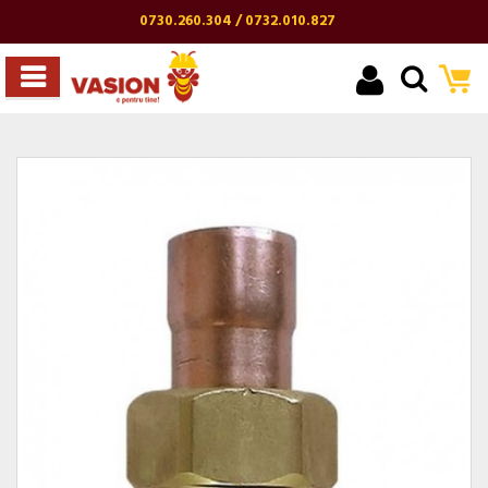
0730.260.304 / 0732.010.827