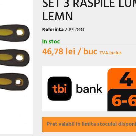
SET 3 RASPILE 
LEMN
Referinta
20012833
In stoc
46,78 lei
/ buc
TVA Inclus
Pret valabil in limita stocului disponi