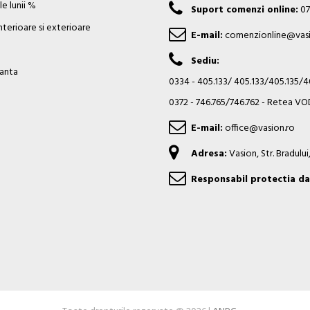
e lunii %
Suport comenzi online:
07
nterioare si exterioare
E-mail:
comenzionline@vasi
Sediu:
ianta
0334 - 405.133/ 405.133/405.135/
0372 - 746.765/746.762 - Retea 
E-mail:
office@vasion.ro
Adresa:
Vasion, Str. Bradulu
Responsabil protectia da