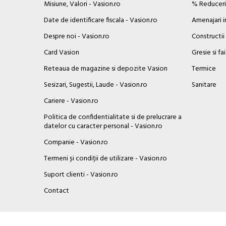
Misiune, Valori - Vasion.ro
% Reduceril
Date de identificare fiscala - Vasion.ro
Amenajari i
Despre noi - Vasion.ro
Constructii
Card Vasion
Gresie si fa
Reteaua de magazine si depozite Vasion
Termice
Sesizari, Sugestii, Laude - Vasion.ro
Sanitare
Cariere - Vasion.ro
Politica de confidentialitate si de prelucrare a
datelor cu caracter personal - Vasion.ro
Companie - Vasion.ro
Termeni și condiții de utilizare - Vasion.ro
Suport clienti - Vasion.ro
×
Contact
Buna ziua, Suntem aici sa va ajutam!