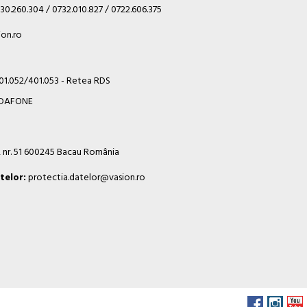
30.260.304 / 0732.010.827 / 0722.606.375
on.ro
401.052/401.053 - Retea RDS
VODAFONE
i, nr. 51 600245 Bacau România
telor:
protectia.datelor@vasion.ro