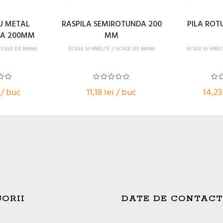
U METAL
RASPILA SEMIROTUNDA 200
PILA ROT
DA 200MM
MM
SCULE DE MANA
SCULE SI UNELTE
SCULE DE MANA
SCULE SI UNEL
 / buc
11,18 lei / buc
14,23
ORII
DATE DE CONTACT