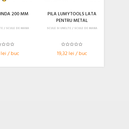
UNDA 200 MM
PILA LUMYTOOLS LATA
PENTRU METAL
TE
SCULE DE MANA
SCULE SI UNELTE
SCULE DE MANA
 lei / buc
19,32 lei / buc