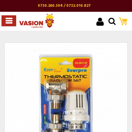
0730.260.304 / 0732.010.827