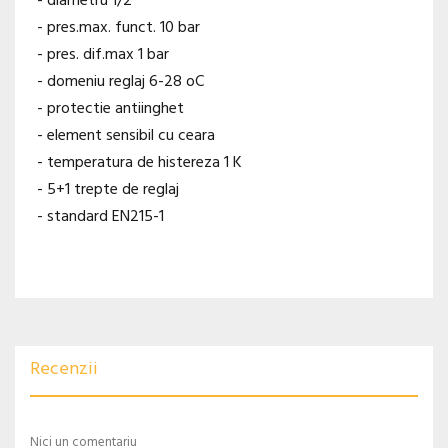
- diametru 1/2
- pres.max. funct. 10 bar
- pres. dif.max 1 bar
- domeniu reglaj 6-28 oC
- protectie antiinghet
- element sensibil cu ceara
- temperatura de histereza 1 K
- 5+1 trepte de reglaj
- standard EN215-1
Recenzii
Nici un comentariu