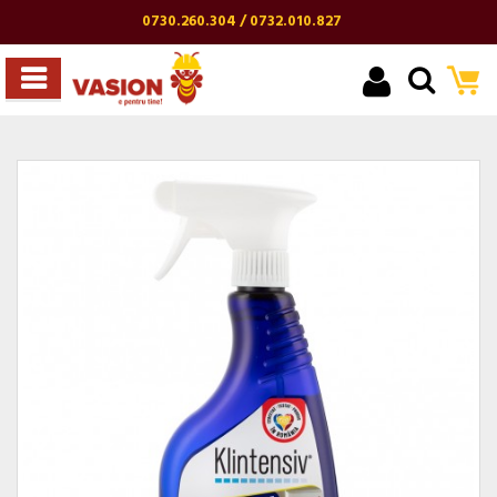
0730.260.304 / 0732.010.827