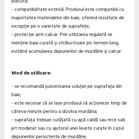
plăcută;
- compatibilitate extinsă: Produsul este compatibil cu
majoritatea materialelor din baie, oferind rezultate de
excepție pe o varietate de suprafețe;
- protecție anti-calcar: Prin utilizarea regulată se
menține baia curată și strălucitoare pe termen lung,
evitând acumularea depunerilor de murdărie și calcar.
Mod de utilizare:
- se recomandă pulverizarea soluției pe suprafața din
baie;
- este necesar să se lase produsul să acționeze timp de
câteva minute pentru a dizolva murdăria;
- suprafața trebuie curățată cu apă caldă sau rece sub
jet moderat sau cu ajutorul unei lavete curate în cazul
depunerilor persistente de murdărie;