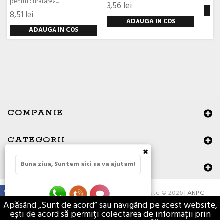
pentru curatarea...
3,56 lei
8,51 lei
ADAUGA IN COS
ADAUGA IN COS
COMPANIE
CATEGORII
×
Buna ziua, Suntem aici sa va ajutam!
DATE DE CONTACT
Toate drepturile rezervate © 2026 |
ANPC
Apăsând „Sunt de acord” sau navigând pe acest website,
ești de acord să permiți colectarea de informații prin