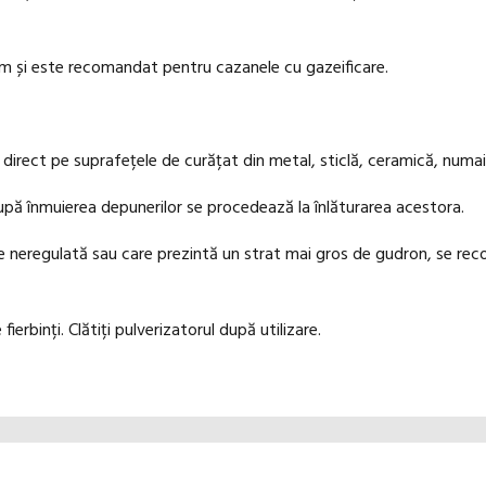
 și este recomandat pentru cazanele cu gazeificare.
 direct pe suprafețele de curățat din metal, sticlă, ceramică, numa
upă înmuierea depunerilor se procedează la înlăturarea acestora.
 neregulată sau care prezintă un strat mai gros de gudron, se rec
ierbinți. Clătiți pulverizatorul după utilizare.