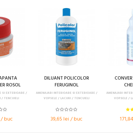
CAPANTA
DILUANT POLICOLOR
CONVER
ER ROSOL
FERUGINOL
CHE
...
E SI EXTERIOARE
AMENAJARI INTERIOARE SI EXTERIOARE
AMENAJARI INTER
 / TENCUIELI
VOPSELE / LACURI / TENCUIELI
VOPSELE / L
 / buc
39,65 lei / buc
171,84