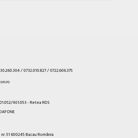
30.260.304 / 0732.010.827 / 0722.606.375
on.ro
401.052/401.053 - Retea RDS
VODAFONE
i, nr. 51 600245 Bacau România