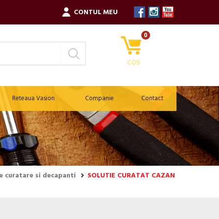
CONTUL MEU
0
COS
Reteaua Vasion
Companie
Contact
de curatare si decapanti
SOLUTIE CURATAT CAZAN