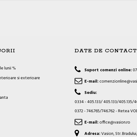
ORII
DATE DE CONTACT
e lunii %
Suport comenzi online:
07
nterioare si exterioare
E-mail:
comenzionline@vasi
Sediu:
ianta
0334 - 405.133/ 405.133/405.135/
0372 - 746.765/746.762 - Retea 
E-mail:
office@vasion.ro
Adresa:
Vasion, Str. Bradulu