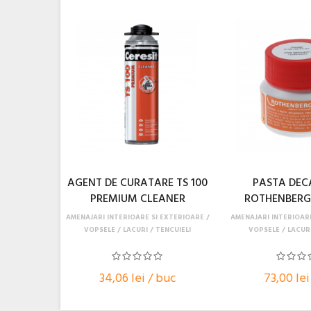
AGENT DE CURATARE TS 100
PASTA DE
PREMIUM CLEANER
ROTHENBERG
PENTRU
AMENAJARI INTERIOARE SI EXTERIOARE
AMENAJARI INTERIOAR
VOPSELE / LACURI / TENCUIELI
VOPSELE / LACURI
34,06 lei / buc
73,00 lei