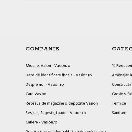
COMPANIE
CATEG
Misiune, Valori - Vasion.ro
% Reduceril
Date de identificare fiscala - Vasion.ro
Amenajari i
Despre noi - Vasion.ro
Constructii
Card Vasion
Gresie si fa
Reteaua de magazine si depozite Vasion
Termice
Sesizari, Sugestii, Laude - Vasion.ro
Sanitare
Cariere - Vasion.ro
Politica de confidentialitate si de prelucrare a