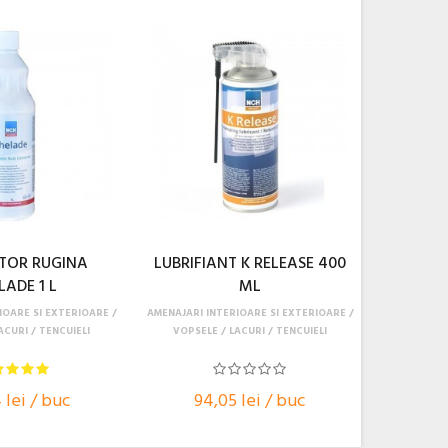
TOR RUGINA
LUBRIFIANT K RELEASE 400
LADE 1 L
ML
IOARE SI EXTERIOARE
AMENAJARI INTERIOARE SI EXTERIOARE
ACURI / TENCUIELI
VOPSELE / LACURI / TENCUIELI
 lei / buc
94,05 lei / buc