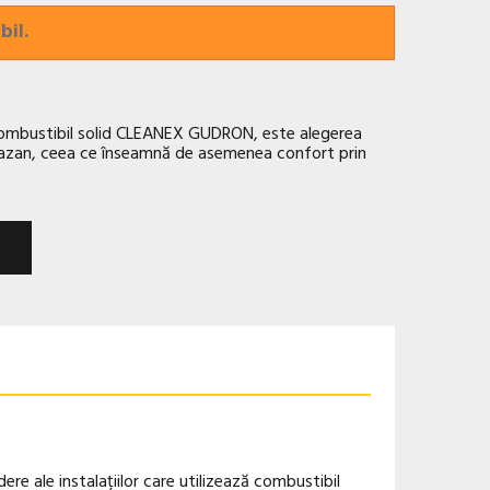
bil.
 combustibil solid CLEANEX GUDRON, este alegerea
cazan, ceea ce înseamnă de asemenea confort prin
re ale instalațiilor care utilizează combustibil