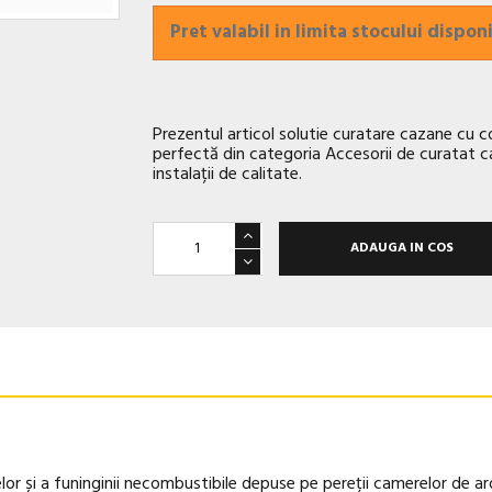
Pret valabil in limita stocului disponi
Prezentul articol solutie curatare cazane cu
perfectă din categoria Accesorii de curatat 
instalații de calitate.
ADAUGA IN COS
or și a funinginii necombustibile depuse pe pereții camerelor de arde